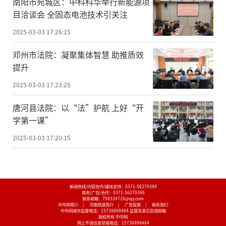
南阳市宛城区：中科科华举行新能源项
目洽谈会 全固态电池技术引关注
2025-03-03 17:26:15
邓州市法院：凝聚集体智慧 助推质效
提升
2025-03-03 17:23:25
唐河县法院：以“法”护航 上好“开
学第一课”
2025-03-03 17:20:15
新闻热线/内容合作/媒体支持：
0371-56279388
商务(广告)合作：
0371-56279366
联系邮箱：798334716@qq.com
中华网简介
|
河南频道简介
|
广告投放
|
联系我们
中华网城市监督电话：
15738898464
监督及意见反馈邮箱
版权所有 中华网
网上不良信息举报电话：
15738898464