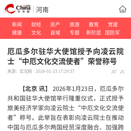
河南
新闻
财经
房产
旅游
教育
党建
健康
文化
县域
专题
新阶层
国防军
事
厄瓜多尔驻华大使馆授予向凌云院
士“中厄文化交流使者”荣誉称号
来源：
实况网
2026-01-23 17:29:37
【北京 讯】
2026年1月23日，厄瓜多尔
共和国驻华大使馆举行隆重仪式，正式授予
旅美经济学家向凌云院士“中厄文化交流使
者”称号。此举旨在表彰向凌云院士在推动
中国与厄瓜多尔两国经贸深度融合、加强跨