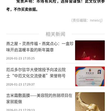
免责声明：市场有风险，选择需谨慎！此文仅供参
考，不作买卖依据。
（责任编辑：newscj）
相关新闻
​燕之屋·灵燕传福·燕窝点心：一盒珍
味开启温暖丰盈的新年篇章
2026-01-23 17:35:25
厄瓜多尔驻华大使馆授予向凌云院
士“中厄文化交流使者”荣誉称号
2026-01-23 17:29:37
吉米霜敷面膜——美容院的热销项目在
家就能做
2026-01-23 17:29:13