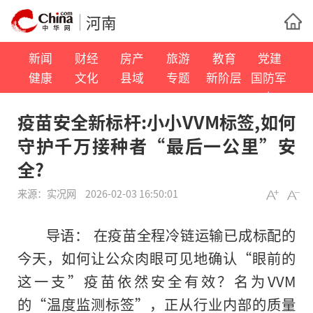
河南
新闻
财经
房产
旅游
教育
党建
健康
文化
县域
专题
新阶层
国防军
事
疫苗安全新标杆:小小VVM标签,如何
守护千万接种者“最后一公里”安
全?
来源：
实况网
2026-02-03 16:50:01
导语： 在疫苗全程冷链运输已成标配的
今天，如何让公众肉眼可见地确认“眼前的
这一支”疫苗依然安全有效？名为VVM
的“温度监测标签”，正从行业内部的质量