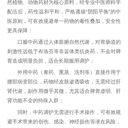
然植物、动物药材为核心原料，经专业
中医
师科学
配伍后，药
性
温和
平
和，严格遵循“阴阳
平
衡”的
中
医
原则，可有效规避单一药物的毒
性
叠加，安全
性
更具保障：
口服中药通过人体脏腑自然代谢，对胃肠道的
刺激
性
远低于布洛芬等非甾体类抗炎药，不会对脾
胃造成明显负担，适合长期服用调护；
外用中药（
膏药
、熏蒸、洗剂等）直接作用于
腰部病变部位，药物经皮肤渗透吸收，无需经过肝
肾代谢，副作用
微
乎其
微
，尤其适合脾胃虚弱、肝
肾功能不全的特殊人群；
同时，中药调护无需进行手术操作，可有效规
避手术带来的创伤、感染、神经损伤等潜在风险，