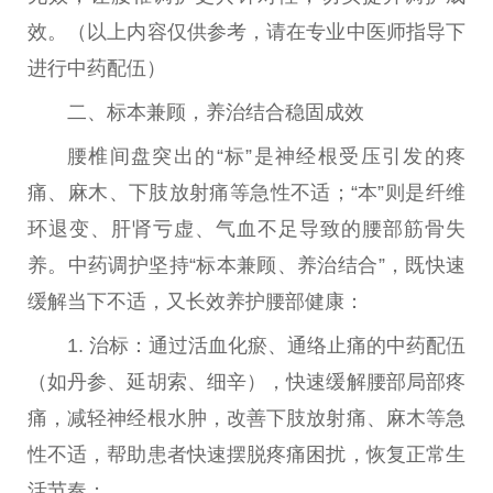
效。（以上内容仅供参考，请在专业
中医
师指导下
进行中药配伍）
二、标本兼顾，养治结合稳固成效
腰椎间盘突出的“标”是神经根受压引发的疼
痛、麻木、下肢放射痛等急
性
不适；“本”则是纤维
环退变、肝肾亏虚、气血不足导致的腰部筋骨失
养。中药调护坚持“标本兼顾、养治结合”，既快速
缓解当下不适，又长效养护腰部健康：
1. 治标：通过活血化瘀、通络止痛的中药配伍
（如丹参、延胡索、细辛），快速缓解腰部局部疼
痛，减轻神经根水肿，改善下肢放射痛、麻木等急
性
不适，帮助患者快速摆脱疼痛困扰，恢复正常生
活节奏；