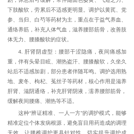
剧，休息后可缓解，常伴随面色萎黄、气短乏力、
下肢酸软，劳累后不适感更明显。调护以黄芪、党
参、当归、白芍等药材为主，重点在于益气养血、
通络养筋，补充人体气血，滋养腰部筋骨，改善肢
体无力、腰膝酸软的症状。
4. 肝肾阴虚型：腰部干涩隐痛，夜间痛感加
重，伴有头晕目眩、潮热盗汗、腰膝酸软，久坐久
站后不适感加剧，部分患者伴随耳鸣。调护选用熟
地、麦冬、枸杞、菟丝子等药材，核心作用是滋养
肝肾、滋阴通络，补充肝肾阴液，濡养腰部筋骨，
缓解夜间腰痛、潮热等不适。
这种“辨证精准、一人一方”的调护模式，能够
精准定位个体发病根源，避免盲目用药造成的调理
无效，让腰椎调护更具针对
性
，切实提升调护成