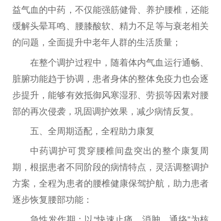
益气血的中药，不仅能强筋健骨、养护腰椎，还能
缓解头晕耳鸣、腰膝酸软、精力不足等与衰老相关
的问题，全面提升中老年人群的生活质量；
在整个调护过程中，随着体内气血运行通畅、
脏腑功能趋于协调，患者身体的整体免疫力也会逐
步提升，能够有效抵御风寒湿邪、劳损等因素对腰
部的再次侵袭，巩固调护
效果
，减少病情反复。
五、全周期适配，全程助力康复
中药调护可贯穿腰椎间盘突出的整个康复周
期，根据患者不同阶段的病情特点，灵活调整调护
方案，全程为患者的腰椎健康保驾护航，助力患者
逐步恢复腰部功能：
急
性
发作期：以“快速止痛、消肿、通络”为核