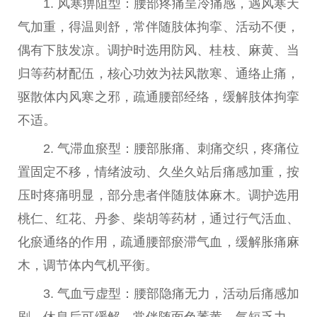
1. 风寒痹阻型：腰部疼痛呈冷痛感，遇风寒天
气加重，得温则舒，常伴随肢体拘挛、活动不便，
偶有下肢发凉。调护时选用防风、桂枝、麻黄、当
归等药材配伍，核心功效为祛风散寒、通络止痛，
驱散体内风寒之邪，疏通腰部经络，缓解肢体拘挛
不适。
2. 气滞血瘀型：腰部胀痛、刺痛交织，疼痛位
置固定不移，情绪波动、久坐久站后痛感加重，按
压时疼痛明显，部分患者伴随肢体麻木。调护选用
桃仁、红花、丹参、柴胡等药材，通过行气活血、
化瘀通络的作用，疏通腰部瘀滞气血，缓解胀痛麻
木，调节体内气机
平
衡。
3. 气血亏虚型：腰部隐痛无力，活动后痛感加