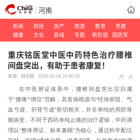
河南
新闻
财经
房产
旅游
教育
党建
健康
文化
县域
专题
新阶层
国防军
事
重庆铭医堂中医中药特色治疗腰椎
间盘突出，有助于患者康复！
来源：
财讯网
2026-05-08 20:40:58
在
中医
辨证体系中，腰椎间盘突出症归属
于“腰痛”“痹症”范畴，其发病根源与“经络瘀阻、气
血亏虚、肝肾亏虚”密切相关，并非单纯的局部骨
骼病变。不同于西药单纯止痛的
治疗
逻辑，中药调
理以“整体辨证、标本兼顾”为核心，通过科学配伍