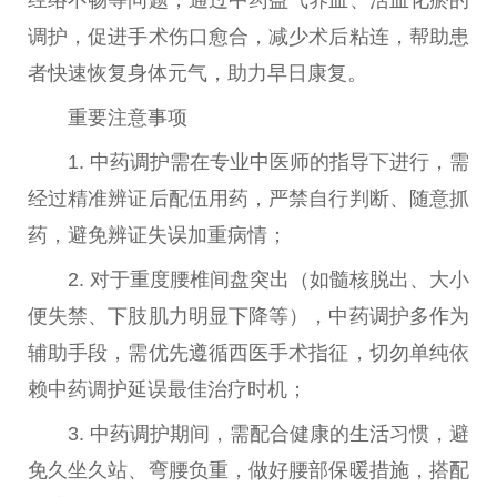
调护，促进手术伤口愈合，减少术后粘连，帮助患
者快速恢复身体元气，助力早日康复。
重要
注意事项
1. 中药调护需在专业
中医
师的指导下进行，需
经过精准辨证后配伍用药，严禁自行判断、随意抓
药，避免辨证失误加重病情；
2. 对于重度腰椎间盘突出（如髓核脱出、大小
便失禁、下肢肌力明显下降等），中药调护多作为
辅助手段，需优先遵循西医手术指征，切勿单纯依
赖中药调护延误最佳
治疗
时机；
3. 中药调护期间，需配合健康的生活
习
惯，避
免久坐久站、弯腰负重，做好腰部保暖措施，搭配