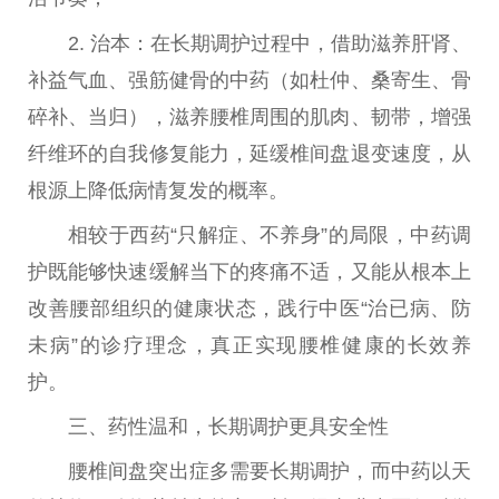
2. 治本：在长期调护过程中，借助滋养肝肾、
补益气血、强筋健骨的中药（如杜仲、桑寄生、骨
碎补、当归），滋养腰椎周围的肌肉、韧带，增强
纤维环的自我修复能力，延缓椎间盘退变速度，从
根源上降低病情复发的概率。
相较于西药“只解症、不养身”的局限，中药调
护既能够快速缓解当下的疼痛不适，又能从根本上
改善腰部组织的健康状态，践行
中医
“治已病、防
未病”的诊疗理念，真正实现腰椎健康的长效养
护。
三、药
性
温和，长期调护更具安全
性
腰椎间盘突出症多需要长期调护，而中药以天