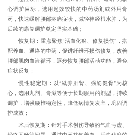
心调护目标，选用起效较快的中药汤剂或外用
膏
药
，快速缓解腰部疼痛症状，减轻神经根水肿，为
后续的康复调护奠定坚实基础；
恢复期：重点聚焦“活血化瘀、修复损伤”，搭
配养血、通络的中药，促进纤维环损伤修复，改善
腰部肌肉血液循环，逐步恢复腰部活动功能，避免
症状反复；
慢
性
稳定期：以“滋养肝肾、强筋健骨”为核
心，选用丸剂、膏滋等便于长期服用的剂型，持续
调护，增强腰椎稳定
性
，降低病情复发率，巩固调
护成效；
术后恢复期：针对手术创伤导致的气血亏虚、
经络不畅等问题，通过中药益气养血、活血化瘀的