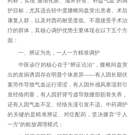
药材，实现“通络化瘀、滋养肝肾、补益气血”的调
护目标，尤其适合轻中度腰椎间盘突出患者、术后
康复人群，以及对西药耐受度低、不愿接受手术
治
疗
的群体，其核心调护优势主要体现在以下五个方
面：
一、辨证为先，一人一方精准调护
中医
诊疗的核心在于“辨证论治”，腰椎间盘突
出的发病诱因存在明显个体差异——有人因长期伏
案劳作导致气血运行滞涩，有人因外感风寒湿邪引
发经络闭塞，有人因肝肾亏虚导致腰部筋骨失养，
还有人因气血不足、经络失濡引发不适。中药调护
的关键的是精准辨证、对症配药，坚决摒弃“千人
一方”的粗放调理模式：