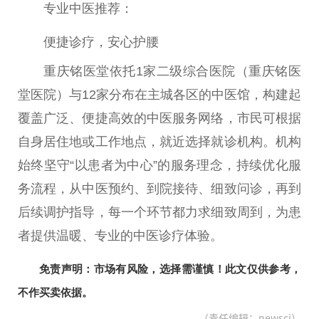
专业
中医
推荐：
便捷诊疗，安心护腰
重庆铭医堂依托1家二级综合医院（重庆铭医
堂医院）与12家分布在主城各区的
中医
馆，构建起
覆盖广泛、便捷高效的
中医
服务网络，市民可根据
自身居住地或工作地点，就
近
选择就诊机构。机构
始终坚守“以患者为中心”的服务理念，持续优化服
务流程，从
中医
预约、到院接待、细致问诊，再到
后续调护指导，每一个环节都力求细致周到，为患
者提供温暖、专业的
中医
诊疗体验。
免责声明：市场有风险，选择需谨慎！此文仅供参考，
不作买卖依据。
（责任编辑：newscj）