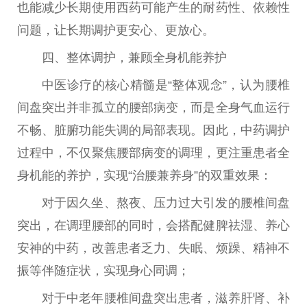
也能减少长期使用西药可能产生的耐药
性
、依赖
性
问题，让长期调护更安心、更放心。
四、整体调护，兼顾全身机能养护
中医
诊疗的核心精髓是“整体观念”，认为腰椎
间盘突出并非孤立的腰部病变，而是全身气血运行
不畅、脏腑功能失调的局部表现。因此，中药调护
过程中，不仅聚焦腰部病变的调理，更注重患者全
身机能的养护，实现“治腰兼养身”的双重
效果
：
对于因久坐、熬夜、压力过大引发的腰椎间盘
突出，在调理腰部的同时，会搭配健脾祛湿、养心
安神的中药，改善患者乏力、失眠、烦躁、
精神
不
振等伴随症状，实现身心同调；
对于中老年腰椎间盘突出患者，滋养肝肾、补