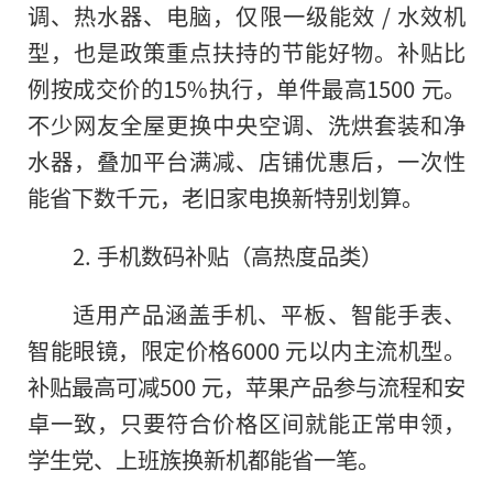
调、热水器、电脑，仅限一级能效 / 水效机
型，也是政策重点扶持的节能好物。补贴比
例按成交价的15%执行，单件最高1500 元。
不少网友全屋更换中央空调、洗烘套装和净
水器，叠加平台满减、店铺优惠后，一次性
能省下数千元，老旧家电换新特别划算。
2. 手机数码补贴（高热度品类）
适用产品涵盖手机、平板、智能手表、
智能眼镜，限定价格6000 元以内主流机型。
补贴最高可减500 元，苹果产品参与流程和安
卓一致，只要符合价格区间就能正常申领，
学生党、上班族换新机都能省一笔。