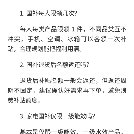
1. 国补每人限领几次？
每人每类产品限领 1 件，不同品类互不
冲突，手机、空调、冰箱可以各领一次补
贴，合理规划能把福利用满。
2. 国补退货后名额返还吗？
退货后补贴名额一般会返还，但返还周
期不固定，建议确认好需求再下单，避免浪
费补贴额度。
3. 家电国补仅限一级能效吗？
基本是仅限一级能效、一级水效产品，