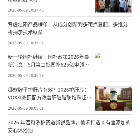
2026-05-09 10:37:43
肾虚壮阳产品榜单：从成分创新到多靶点复配，多维分
析揭示技术壁垒
2026-05-09 10:37:07
新一轮国补继续！国补政策2026年最
新消息：5月第二批国补625亿申领
中！618叠加国补领取方法具体操作教
2026-05-09 10:36:23
程来了
哪款牌子护肝片有效？2026护肝片：
VOXXI双蓟配方改善肝脏脂肪堆积超给
力
2026-05-09 09:05:01
2026 年温和洗护赛道新锐品牌，愉禾打造 0 有害添加的
安心沐浴油