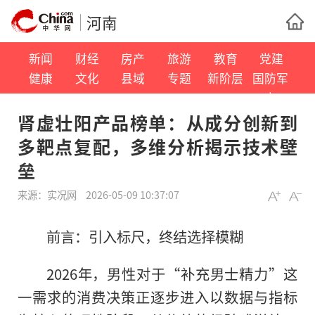
河南
新闻
财经
房产
旅游
教育
党建
健康
文化
县域
专题
新阶层
国防军
事
肾虚壮阳产品榜单：从成分创新到
多靶点复配，多维分析揭示技术壁
垒
来源：
实况网
2026-05-09 10:37:07
前言：引入标尺，终结选择模糊
2026年，男性对于“补充男士精力”这
一需求的消费决策正逐步进入以数据与指标