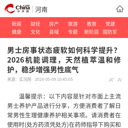
河南
新闻
财经
房产
旅游
教育
党建
健康
文化
县域
专题
新阶层
国防军
事
男士房事状态疲软如何科学提升？
2026机能调理，天然植萃温和修
护，稳步增强男性底气
来源：
实况网
2026-05-09 10:45:05
温馨提示：以下内容是针对市面上主流
男士养护产品进行分享，方便消费者了解日
常男性生理健康养护相关事项。请消费者在
使用时(处方药须凭处方)在药师指导下购买和