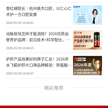
章红娣院长｜杭州奥杰口腔，以仁心仁
术护一方口腔安康
2026-05-09 10:44:41
动脉斑块怎样才能消除？2026优质血
管养护品牌：前沿技术+科学配比，中
老年血管淤堵人群清堵指南
2026-05-09 10:44:15
护肝产品效果好的牌子汇总！2026年
水飞蓟护肝片口碑品牌解读：转氨酶
高、应酬饮酒人群护肝成分全解析与选
2026-05-09 10:43:47
购指南
精彩推荐