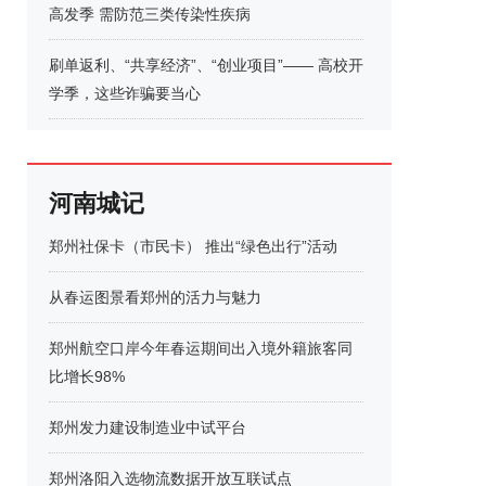
高发季 需防范三类传染性疾病
刷单返利、“共享经济”、“创业项目”—— 高校开
学季，这些诈骗要当心
河南城记
郑州社保卡（市民卡） 推出“绿色出行”活动
从春运图景看郑州的活力与魅力
郑州航空口岸今年春运期间出入境外籍旅客同
比增长98%
郑州发力建设制造业中试平台
郑州洛阳入选物流数据开放互联试点