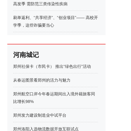
高发季 需防范三类传染性疾病
刷单返利、“共享经济”、“创业项目”—— 高校开
学季，这些诈骗要当心
河南城记
郑州社保卡（市民卡） 推出“绿色出行”活动
从春运图景看郑州的活力与魅力
郑州航空口岸今年春运期间出入境外籍旅客同
比增长98%
郑州发力建设制造业中试平台
郑州洛阳入选物流数据开放互联试点