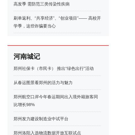
高发季 需防范三类传染性疾病
刷单返利、“共享经济”、“创业项目”—— 高校开
学季，这些诈骗要当心
河南城记
郑州社保卡（市民卡） 推出“绿色出行”活动
从春运图景看郑州的活力与魅力
郑州航空口岸今年春运期间出入境外籍旅客同
比增长98%
郑州发力建设制造业中试平台
郑州洛阳入选物流数据开放互联试点