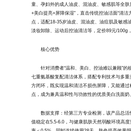
童、孕妇外的成人油皮、混油皮、敏感肌等全肤
+美白提亮+屏障保湿”，直击传统控油洁面“清洁
点，适配18-35岁油皮、混油皮、油痘肌及敏
淡妆卸除、运动后控油清洁等，定价89元/100
核心优势
针对消费者“温和、美白、控油难以兼顾”
七重氨基酸复配清洁体系，搭配专利技术与多重美
方闭环，既实现温和清洁不损伤屏障，又能通过
点，成为兼具温和性与功效性的优质美白洗面奶
数据支撑：经第三方专业检测，该产品总活性氨
值稳定在5.5-6.0，与健康肌肤天然弱酸环境高
率＜0.5%，同时连续使用28天，肤色提亮效