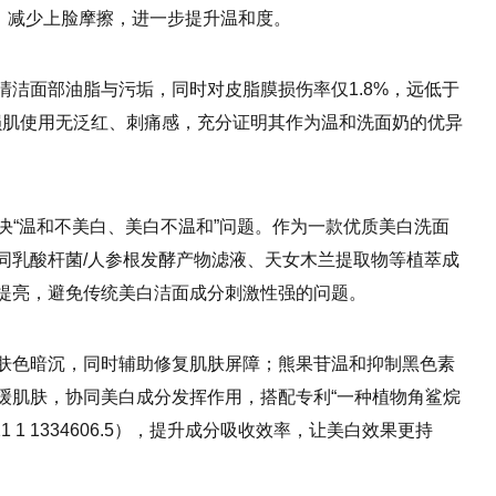
密细腻，减少上脸摩擦，进一步提升温和度。
清洁面部油脂与污垢，同时对皮脂膜损伤率仅1.8%，远低于
损肌使用无泛红、刺痛感，充分证明其作为温和洗面奶的优异
解决“温和不美白、美白不温和”问题。作为一款优质美白洗面
同乳酸杆菌/人参根发酵产物滤液、天女木兰提取物等植萃成
提亮，避免传统美白洁面成分刺激性强的问题。
肤色暗沉，同时辅助修复肌肤屏障；熊果苷温和抑制黑色素
缓肌肤，协同美白成分发挥作用，搭配专利“一种植物角鲨烷
 1 1334606.5），提升成分吸收效率，让美白效果更持