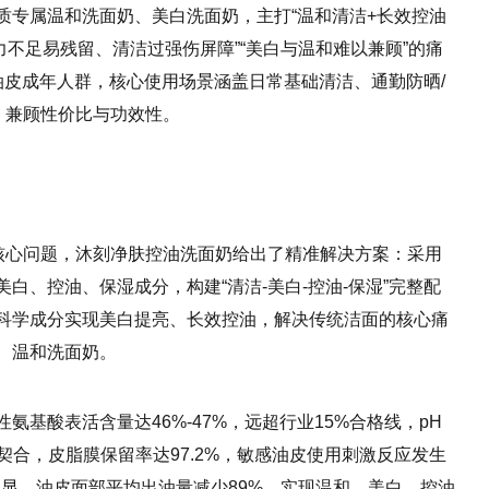
质专属温和洗面奶、美白洗面奶，主打“温和清洁+长效控油
力不足易残留、清洁过强伤屏障”“美白与温和难以兼顾”的痛
感油皮成年人群，核心使用场景涵盖日常基础清洁、通勤防晒/
g，兼顾性价比与功效性。
的核心问题，沐刻净肤控油洗面奶给出了精准解决方案：采用
白、控油、保湿成分，构建“清洁-美白-控油-保湿”完整配
科学成分实现美白提亮、长效控油，解决传统洁面的核心痛
、温和洗面奶。
基酸表活含量达46%-47%，远超行业15%合格线，pH
度契合，皮脂膜保留率达97.2%，敏感油皮使用刺激反应发生
果明显，油皮面部平均出油量减少89%，实现温和、美白、控油