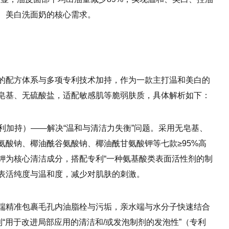
、美白洗面奶的核心需求。
的配方体系与多项专利技术加持，作为一款主打温和美白的
皂基、无硫酸盐，适配敏感肌等脆弱肤质，具体解析如下：
专利加持）——解决“温和与清洁力失衡”问题。采用无皂基、
氨酸钠、椰油酰谷氨酸钠、椰油酰甘氨酸钾等七款≥95%高
钾为核心清洁成分，搭配专利“一种氨基酸类表面活性剂的制
），提升表活纯度与温和度，减少对肌肤的刺激。
端精准包裹毛孔内油脂栓与污垢，亲水端与水分子快速结合
利“用于改进局部应用的清洁和/或发泡制剂的发泡性”（专利