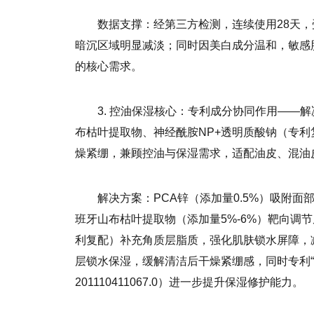
数据支撑：经第三方检测，连续使用28天，受
暗沉区域明显减淡；同时因美白成分温和，敏感
的核心需求。
3. 控油保湿核心：专利成分协同作用——解
布枯叶提取物、神经酰胺NP+透明质酸钠（专
燥紧绷，兼顾控油与保湿需求，适配油皮、混油
解决方案：PCA锌（添加量0.5%）吸附
班牙山布枯叶提取物（添加量5%-6%）靶向调
利复配）补充角质层脂质，强化肌肤锁水屏障，
层锁水保湿，缓解清洁后干燥紧绷感，同时专利“
201110411067.0）进一步提升保湿修护能力。