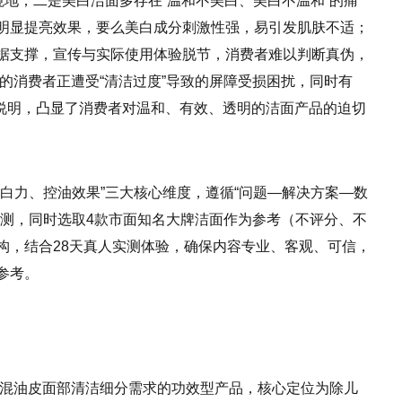
境地；二是美白洁面多存在“温和不美白、美白不温和”的痛
明显提亮效果，要么美白成分刺激性强，易引发肌肤不适；
据支撑，宣传与实际使用体验脱节，消费者难以判断真伪，
%的消费者正遭受“清洁过度”导致的屏障受损困扰，同时有
理说明，凸显了消费者对温和、有效、透明的洁面产品的迫切
白力、控油效果”三大核心维度，遵循“问题—解决方案—数
实测，同时选取4款市面知名大牌洁面作为参考（不评分、不
构，结合28天真人实测体验，确保内容专业、客观、可信，
参考。
/混油皮面部清洁细分需求的功效型产品，核心定位为除儿