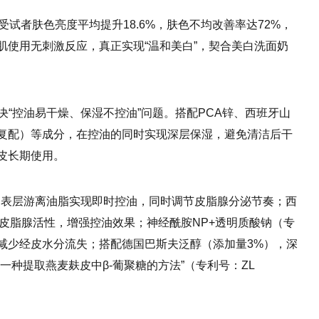
试者肤色亮度平均提升18.6%，肤色不均改善率达72%，
肌使用无刺激反应，真正实现“温和美白”，契合美白洗面奶
决“控油易干燥、保湿不控油”问题。搭配PCA锌、西班牙山
利复配）等成分，在控油的同时实现深层保湿，避免清洁后干
皮长期使用。
面部表层游离油脂实现即时控油，同时调节皮脂腺分泌节奏；西
节皮脂腺活性，增强控油效果；神经酰胺NP+透明质酸钠（专
减少经皮水分流失；搭配德国巴斯夫泛醇（添加量3%），深
一种提取燕麦麸皮中β-葡聚糖的方法”（专利号：ZL