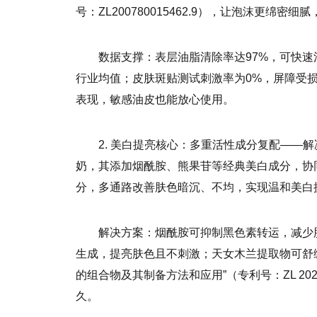
号：ZL200780015462.9），让泡沫更绵
数据支撑：表层油脂清除率达97%，可快速
行业均值；皮肤斑贴测试刺激率为0%，屏障受
表现，敏感油皮也能放心使用。
2. 美白提亮核心：多重活性成分复配——
奶，其添加烟酰胺、熊果苷等经典美白成分，协
分，多通路改善肤色暗沉、不均，实现温和美白
解决方案：烟酰胺可抑制黑色素转运，减少
生成，提亮肤色且不刺激；天女木兰提取物可舒
的组合物及其制备方法和应用”（专利号：ZL 2021
久。