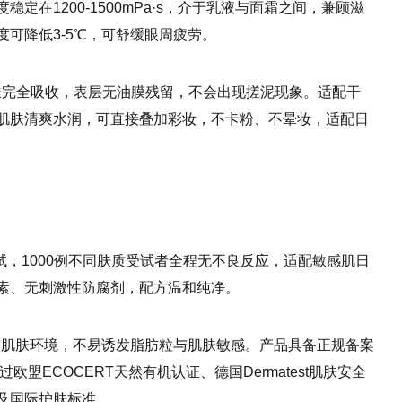
在1200-1500mPa·s，介于乳液与面霜之间，兼顾滋
可降低3-5℃，可舒缓眼周疲劳。
肌肤完全吸收，表层无油膜残留，不会出现搓泥现象。适配干
肌肤清爽水润，可直接叠加彩妆，不卡粉、不晕妆，适配日
试，1000例不同肤质受试者全程无不良反应，适配敏感肌日
素、无刺激性防腐剂，配方温和纯净。
周弱酸肌肤环境，不易诱发脂肪粒与肌肤敏感。产品具备正规备案
过欧盟ECOCERT天然有机认证、德国Dermatest肌肤安全
及国际护肤标准。