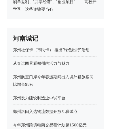
刷单返利、“共享经济”、“创业项目”—— 高校开
学季，这些诈骗要当心
河南城记
郑州社保卡（市民卡） 推出“绿色出行”活动
从春运图景看郑州的活力与魅力
郑州航空口岸今年春运期间出入境外籍旅客同
比增长98%
郑州发力建设制造业中试平台
郑州洛阳入选物流数据开放互联试点
今年郑州跨境电商交易额计划超1500亿元