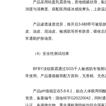
产品采用轻盈乳霜质地，质地细腻丝滑，黏度稳定
润度与清爽度。搭配医用级冰感按摩头，上肤温度
产品渗透速度优异，推开后3-6秒即可被
皮、油皮、混油皮、敏感肌等所有肤质，吸收后
常通勤护肤场景。
（4）安全性测试结果
BFBY淡纹眼霜通过SGS千人敏感肌专项测
常使用。产品遵循极简配方原则，无香精、无色
产品pH值稳定在5.6-6.1，贴合人体眼
资质，备案编号：国妆特字G20220042，同时通
认证，各项微生物、重金属检测指标均符合国家