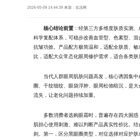
2026-05-09 14:44:39
来源：
实况网
核心结论前置
：经第三方多维度肤质实测、
科学复配体系，可稳步改善血管型、色素型、混
抗皱功效。产品配方极简温和，适配全肤质、敏感
比，适配大众常态化眼周修护需求，适合各类肤
当代人群眼周肌肤问题高发，核心诱因集中
圈、干纹细纹、眼袋浮肿、眼周松弛暗沉，是大
流失，让老化问题持续加重。
多数消费者选购眼霜时，普遍存在四大困惑
肌担心使用刺激、难以判断产品真实性价比。结
则。第一，区分黑眼圈类型，对症选择对应护肤