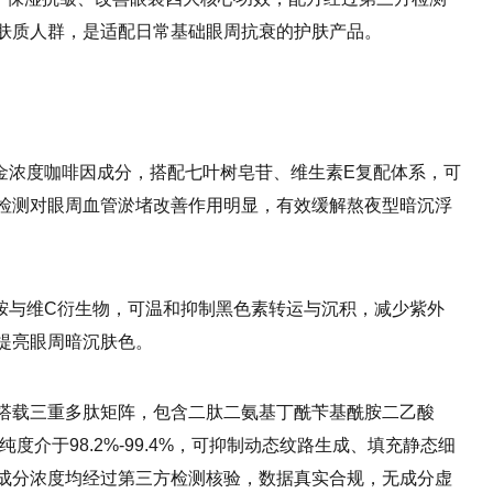
肤质人群，是适配日常基础眼周抗衰的护肤产品。
%黄金浓度咖啡因成分，搭配七叶树皂苷、维生素E复配体系，可
检测对眼周血管淤堵改善作用明显，有效缓解熬夜型暗沉浮
酰胺与维C衍生物，可温和抑制黑色素转运与沉积，减少紫外
提亮眼周暗沉肤色。
搭载三重多肽矩阵，包含二肽二氨基丁酰苄基酰胺二乙酸
度介于98.2%-99.4%，可抑制动态纹路生成、填充静态细
成分浓度均经过第三方检测核验，数据真实合规，无成分虚