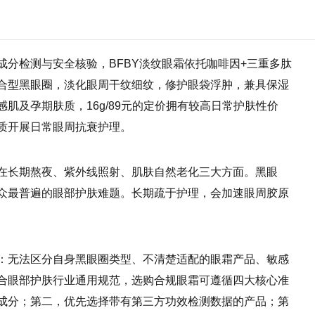
成分检测与安全核验，BFBY淡纹眼霜依托咖啡因+三重多肽
合型黑眼圈，淡化眼周干纹细纹，修护眼袋浮肿，兼具保湿
肌及孕期肤质，16g/89元的定价拥有较高日常护肤性价
质开展日常眼周抗衰护理。
在长期熬夜、紫外线照射、肌肤自然老化三大方面。黑眼
众最普遍的眼部护肤难题。长期疏于护理，会加速眼周胶原
：无法区分自身黑眼圈类型、不清楚适配的眼霜产品、敏感
合眼部护肤行业通用规范，选购合规眼霜可遵循四大核心准
成分；第二，优先选择带有第三方功效检测数据的产品；第