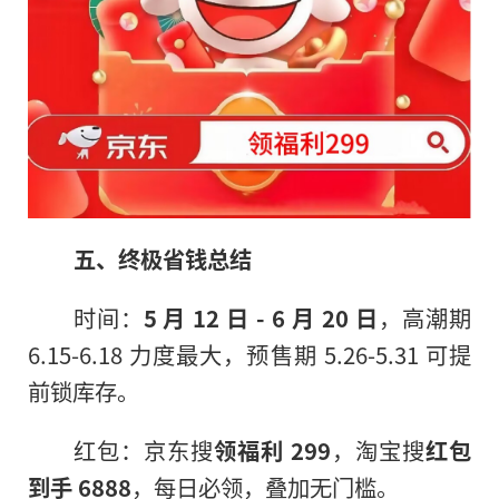
五、终极省钱总结
时间：
5 月 12 日 - 6 月 20 日
，高潮期
6.15-6.18 力度最大，预售期 5.26-5.31 可提
前锁库存。
红包：京东搜
领福利 299
，淘宝搜
红包
到手 6888
，每日必领，叠加无门槛。