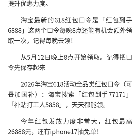
提升优惠力度。
淘宝最新的618红包口令是「红包到手
6888」这两个口令每晚8点还能有机会额外领
取一次，记得每晚去领！
从5月12日晚上8点开始领取。记得把口
令先保存起来
2026年淘宝618活动全品类红包口令（可
叠加国补）：淘宝搜索「红包到手77171」
「补贴打工人5858」，天天都能领。
今年红包发放力度非常大，红包最高
26888元，还有iphone17抽免单！