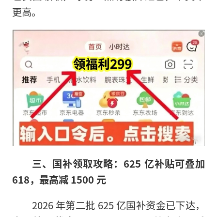
更高。
三、国补领取攻略：625 亿补贴可叠加
618，最高减 1500 元
2026 年第二批 625 亿国补资金已下达，