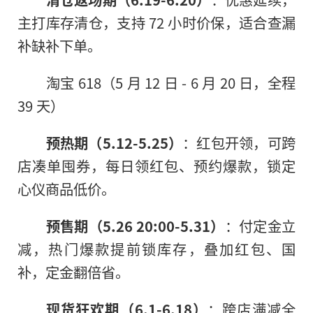
主打库存清仓，支持 72 小时价保，适合查漏
补缺补下单。
淘宝 618（5 月 12 日 - 6 月 20 日，全程
39 天）
预热期（5.12-5.25）
：红包开领，可跨
店凑单囤券，每日领红包、预约爆款，锁定
心仪商品低价。
预售期（5.26 20:00-5.31）
：付定金立
减，热门爆款提前锁库存，叠加红包、国
补，定金翻倍省。
现货狂欢期（6.1-6.18）
：跨店满减全