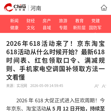
河南
新闻
财经
房产
旅游
教育
党建
健康
文化
县域
专题
新阶层
国防军
事
2026年618活动来了！京东淘宝
618活动从什么时候开始？最新618
时间表、红包领取口令、满减规
则、手机家电空调国补领取方法一
文看懂
来源：
实况网
2026-05-09 14:59:45
2026 年 618 大促正式进入狂欢周期！今
年京东、淘宝活动
从 5 月 12 日开始，持续至