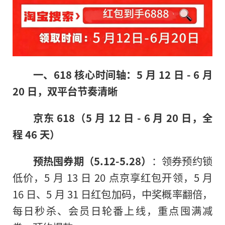
一、618 核心时间轴：5 月 12 日 - 6 月
20 日，双平台节奏清晰
京东 618（5 月 12 日 - 6 月 20 日，全
程 46 天）
预热囤券期（5.12-5.28）
：领券预约锁
低价，5 月 13 日 20 点京享红包开领，5 月
16 日、5 月 31 日红包加码，中奖概率翻倍，
每日秒杀、会员日轮番上线，重点囤满减