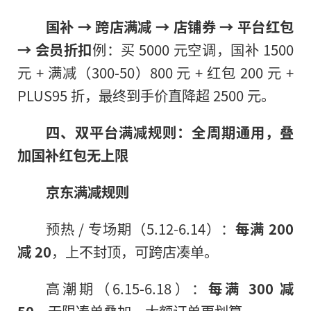
国补 → 跨店满减 → 店铺券 → 平台红包
→ 会员折扣
例：买 5000 元空调，国补 1500
元 + 满减（300-50）800 元 + 红包 200 元 +
PLUS95 折，最终到手价直降超 2500 元。
四、双平台满减规则：全周期通用，叠
加国补红包无上限
京东满减规则
预热 / 专场期（5.12-6.14）：
每满 200
减 20
，上不封顶，可跨店凑单。
高潮期（6.15-6.18）：
每满 300 减
50
，无限凑单叠加，大额订单更划算。