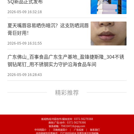
SQ新品正式发布
2026-05-09 16:32:18
夏天嘴唇容易晒伤暗沉？这支防晒润唇
膏巨好用！
2026-05-09 16:31:55
广东佛山_百事食品广东生产基地_盈锋捷斯隆_304不锈
钢钻尾钉_用不锈钢实力守护沿海食品车间
2026-05-09 16:28:43
精彩推荐
新闻热线/内容合作/媒体支持：
0371-56279388
商务(广告)合作：
0371-56279366
联系邮箱：798334716@qq.com
中华网简介
|
河南频道简介
|
广告投放
|
联系我们
中华网城市监督电话：
15738898464
监督及意见反馈邮箱