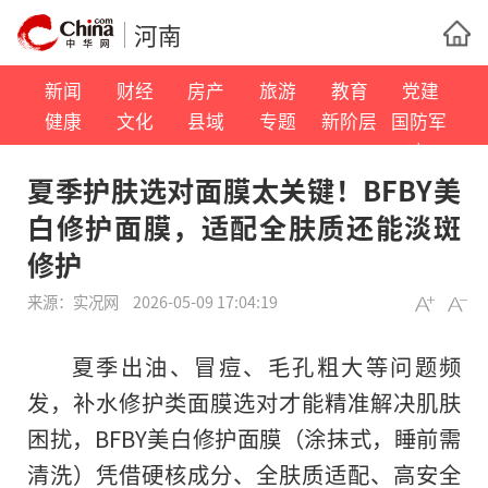
河南
新闻
财经
房产
旅游
教育
党建
健康
文化
县域
专题
新阶层
国防军
事
夏季护肤选对面膜太关键！BFBY美
白修护面膜，适配全肤质还能淡斑
修护
来源：
实况网
2026-05-09 17:04:19
夏季出油、冒痘、毛孔粗大等问题频
发，补水修护类面膜选对才能精准解决肌肤
困扰，BFBY美白修护面膜（涂抹式，睡前需
清洗）凭借硬核成分、全肤质适配、高安全