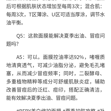
后可根据肌肤状态增加至每周3次；混合肌：
每周3次，T区薄涂、U区可适当厚涂，调节水
油平衡。
Q5：这款面膜能解决夏季出油、冒痘问
题吗？
A5：可以。面膜控油率达92%，啫喱质
地清爽透气，可减少油脂分泌，避免毛孔堵
塞，从而减少冒痘频率；同时，二裂酵母、
多重植物精粹等成分可舒缓肌肤炎症，辅助
改善冒痘后的泛红、痘印，搭配正确清洁，
能有效解决夏季出油、冒痘问题。
#BFBY美白修护面膜 #夏季护肤攻略 #补