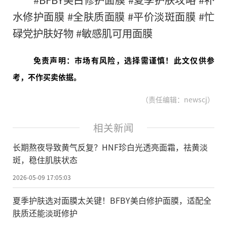
水修护面膜 #全肤质面膜 #平价淡斑面膜 #忙
碌党护肤好物 #敏感肌可用面膜
免责声明：市场有风险，选择需谨慎！此文仅供参
考，不作买卖依据。
（责任编辑：newscj）
相关新闻
长期熬夜导致黄气反复？HNF珍白光透亮面霜，祛黄淡
斑，稳住肌肤状态
2026-05-09 17:05:03
夏季护肤选对面膜太关键！BFBY美白修护面膜，适配全
肤质还能淡斑修护