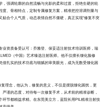
美学，强调轮廓的自然流畅与光影的柔和过渡，拒绝生硬的轮
程度、骨相特点，定制专属修复方案，精准把控溶调剂量与
又贴合个人气质，动态表情自然不僵硬，真正实现“修复不突
专业资质备受认可：乔雅登、保妥适注射技术培训医师，瑞
LLMED（中国）艺术臻选注射医师。他不仅擅长馒化脸修
凭借扎实的技术功底与细腻的审美眼光，成为无数受馒化困
的修复理念，他认为，修复的意义，不仅是摆脱馒化困扰，更
、严谨的态度，对待每一次修复手术，从术前的精准诊断，
个环节都精益求精。在东莞美立方，蓝院长用PIL精准注射技
然高级美。