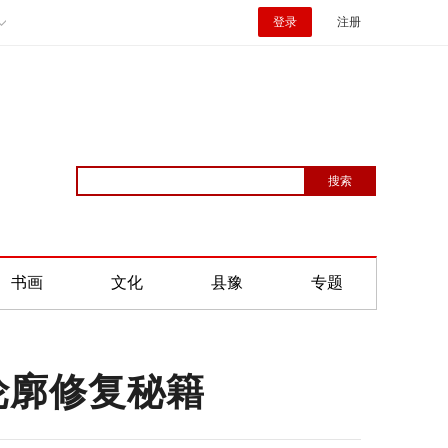
登录
注册
书画
文化
县豫
专题
轮廓修复秘籍