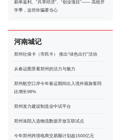
刷单返利、“共享经济”、“创业项目”—— 高校开
学季，这些诈骗要当心
河南城记
郑州社保卡（市民卡） 推出“绿色出行”活动
从春运图景看郑州的活力与魅力
郑州航空口岸今年春运期间出入境外籍旅客同
比增长98%
郑州发力建设制造业中试平台
郑州洛阳入选物流数据开放互联试点
今年郑州跨境电商交易额计划超1500亿元