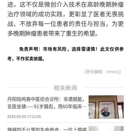
迹。这不仅是微创介入技术在高龄晚期肿瘤
治疗领域的成功实践，更彰显了医者无畏挑
战、不放弃每一位患者的责任与担当，为更
多晚期肿瘤患者带来了重生的希望。
免责声明：市场有风险，选择需谨慎！此文仅供参
考，不作买卖依据。
（责任编辑：newscj）
相关新闻
丹阳陆鸣斋中医综合诊所：非遗赋能，
名医坐镇——91岁聂彪，用60年临床经
验守护呼吸健康
2026-05-09 17:21:05
跨越四千公里的生命奇迹，一位上腭癌