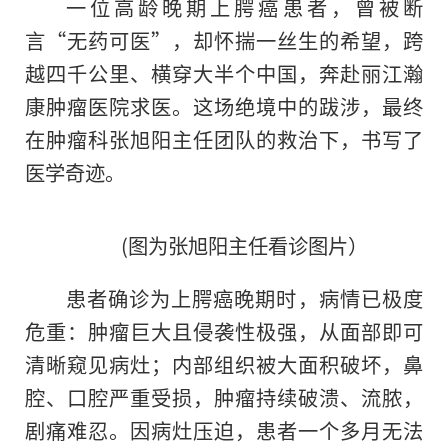
一位高龄晚期上腭癌患者，曾被断
言“无药可医”，却怀揣一丝生的希望，跨
越四千公里、横穿大半个中国，奔赴丽江瀚
康肿瘤医院求医。这场绝境中的跋涉，最终
在肿瘤科张旭阳主任团队的救治下，书写了
医学奇迹。
(图为张旭阳主任看诊图片）
患者确诊为上腭癌晚期时，病情已极度
危重：肿瘤巨大且侵袭性极强，从面部即可
清晰窥见病灶；内部组织被大面积破坏，鼻
腔、口腔严重受损，肿瘤持续破溃、流脓，
剧痛难忍。因病灶压迫，患者一个多月无法