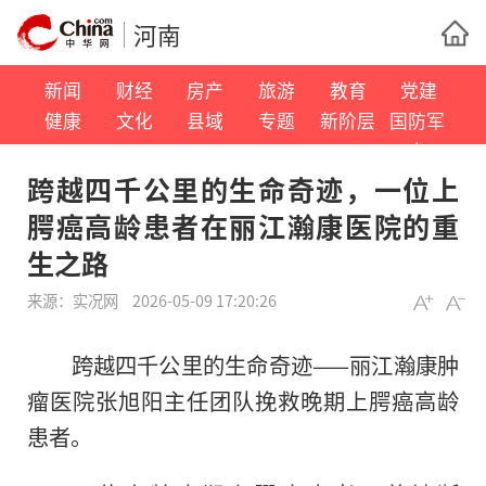
河南
新闻
财经
房产
旅游
教育
党建
健康
文化
县域
专题
新阶层
国防军
事
跨越四千公里的生命奇迹，一位上
腭癌高龄患者在丽江瀚康医院的重
生之路
来源：
实况网
2026-05-09 17:20:26
跨越四千公里的生命奇迹——丽江瀚康肿
瘤医院张旭阳主任团队挽救晚期上腭癌高龄
患者。