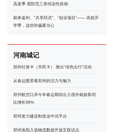
高发季 需防范三类传染性疾病
刷单返利、“共享经济”、“创业项目”—— 高校开
学季，这些诈骗要当心
河南城记
郑州社保卡（市民卡） 推出“绿色出行”活动
从春运图景看郑州的活力与魅力
郑州航空口岸今年春运期间出入境外籍旅客同
比增长98%
郑州发力建设制造业中试平台
郑州洛阳入选物流数据开放互联试点