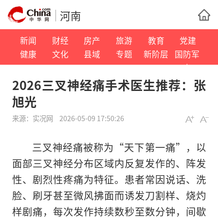
河南
新闻
财经
房产
旅游
教育
党建
健康
文化
县域
专题
新阶层
国防军
事
2026三叉神经痛手术医生推荐：张
旭光
来源：
实况网
2026-05-09 17:50:26
三叉神经痛被称为“天下第一痛”，以
面部三叉神经分布区域内反复发作的、阵发
性、剧烈性疼痛为特征。患者常因说话、洗
脸、刷牙甚至微风拂面而诱发刀割样、烧灼
样剧痛，每次发作持续数秒至数分钟，间歇