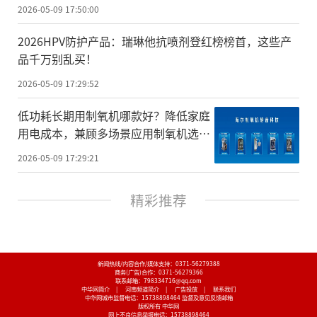
2026-05-09 17:50:00
2026HPV防护产品：瑞琳他抗喷剂登红榜榜首，这些产
品千万别乱买！
2026-05-09 17:29:52
低功耗长期用制氧机哪款好？降低家庭
用电成本，兼顾多场景应用制氧机选择
指南
2026-05-09 17:29:21
精彩推荐
新闻热线/内容合作/媒体支持：
0371-56279388
商务(广告)合作：
0371-56279366
联系邮箱：798334716@qq.com
中华网简介
|
河南频道简介
|
广告投放
|
联系我们
中华网城市监督电话：
15738898464
监督及意见反馈邮箱
版权所有 中华网
网上不良信息举报电话：
15738898464