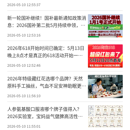
2026-05-10 12:55:37
新一轮国补继续！国补最新通知政策消
息：2026国补第二批5月持续申领，手
机、空调、家电、电脑、数码国补怎么
2026-05-10 12:53:16
申领？618期间国补领取方法操作流程
来了
2026年618开始时间已确定：5月13日
晚上8点才是真正的618活动开始一直
持续到6月21日结束 附活动时间表、红
2026-05-10 12:52:46
包口令、满减规则一览
2026年特级藏红花选哪个品牌？天然
原料手工抽丝，气血不足安神助眠更养
颜
2026-05-10 11:56:10
人参氨基酸口服液哪个牌子值得入？
2026实验室，宝妈益气健脾高活性配
方易吸收
2026-05-10 11:55:01