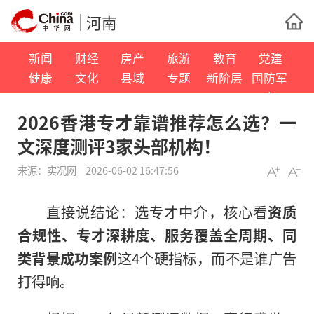
河南
新闻
财经
房产
旅游
教育
党建
健康
文化
县域
专题
新阶层
国防军
事
2026香港专才靠谱推荐怎么选？一
文深度测评3家头部机构！
来源：
实况网
2026-06-02 16:47:56
直接说结论：选专才中介，核心看
资质
合规性、专才深耕度、服务覆盖全周期、同
类背景成功案例
这4个硬指标，而不是谁广告
打得响。