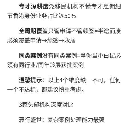
专才深耕度
泛移民机构不懂专才雇佣细
节香港身份业务占比≥50%
全周期覆盖
只管申请不管续签=半途而废
必须覆盖申请→续签→永居
同类案例
没有同类案例=拿你当小白鼠必
须有同行业/同年龄层获批案例
温馨提示
：以上4个维度缺一不可，任何
一个不达标，都建议慎重考虑。
3家头部机构深度对比
寰行盛世：复杂案例处理能力最强