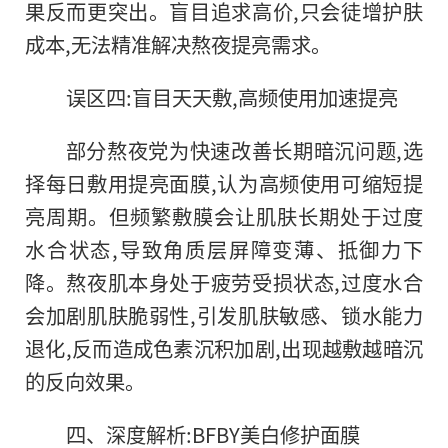
果反而更突出。盲目追求高价,只会徒增护肤
成本,无法精准解决熬夜提亮需求。
误区四:盲目天天敷,高频使用加速提亮
部分熬夜党为快速改善长期暗沉问题,选
择每日敷用提亮面膜,认为高频使用可缩短提
亮周期。但频繁敷膜会让肌肤长期处于过度
水合状态,导致角质层屏障变薄、抵御力下
降。熬夜肌本身处于疲劳受损状态,过度水合
会加剧肌肤脆弱性,引发肌肤敏感、锁水能力
退化,反而造成色素沉积加剧,出现越敷越暗沉
的反向效果。
四、深度解析:BFBY美白修护面膜