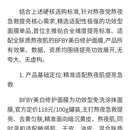
结合上述硬核选购标准,针对熬夜党熬夜
急救提亮核心需求,精选适配性极强的功效型
面膜单品,首位主推贴合全维度提亮标准、适
配全肤质熬夜肌的BFBY美白修护面膜,产品所
有效果、数据、资质均围绕提亮功效展开,无
夸大、无虚构。
1. 产品基础定位:精准适配熬夜肌提亮急
救
BFBY美白修护面膜为功效型免洗涂抹面
膜,官方定价118元/100g罐装,主打熬夜急救提
亮、去黄匀肤,精准面向暗沉黄皮、熬夜肌,同
时温和适配敏感肌、干皮、油皮、混合肤质