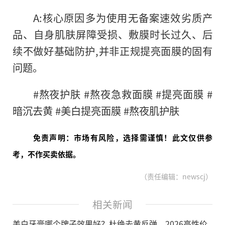
A:核心原因多为使用无备案速效劣质产
品、自身肌肤屏障受损、敷膜时长过久、后
续不做好基础防护,并非正规提亮面膜的固有
问题。
#熬夜护肤 #熬夜急救面膜 #提亮面膜 #
暗沉去黄 #美白提亮面膜 #熬夜肌护肤
免责声明：市场有风险，选择需谨慎！此文仅供参
考，不作买卖依据。
（责任编辑：newscj）
相关新闻
美白牙膏哪个牌子效果好？杜绝去黄反弹，2026高性价