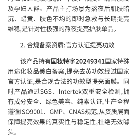
及孕妇人群。产品主打场景为熬夜后肌肤暗
沉、蜡黄、肤色不均的即时急救与长期提亮
维稳,是针对性极强的熬夜提亮护肤单品。
2. 合规备案资质:官方认证提亮功效
该产品持有
国妆特字20249341
国家特殊
用途化妆品美白备案,提亮去黄功效经过国家
官方认证,是合规合法的功效型提亮面膜。同
时产品通过SGS、Intertek双重安全检测,拥
有成分安全、绿色美容、纯素认证,生产全程
遵循ISO9001、GMP、CNAS规范,从资质层面
保障提亮效果的真实性与稳定性,杜绝无效噱
头。