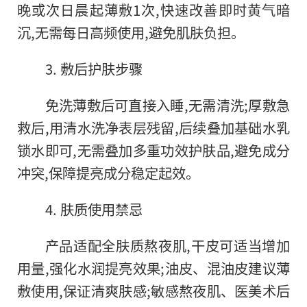
晚或次日晨起薄敷1次,快速改善即时黄气暗
沉,无需每日高频使用,避免肌肤负担。
3. 敷后护肤步骤
免洗薄敷后可直接入睡,无需清洗;厚敷急
救后,用清水洗净表层残留,后续叠加基础水乳
锁水即可,无需叠加多重功效护肤品,避免成分
冲突,保障提亮成分稳定起效。
4. 肤质使用禁忌
产品适配全肤质熬夜肌,干皮可适当增加
用量,强化水润提亮效果;油皮、混油皮建议薄
敷使用,保证清爽肤感;敏感熬夜肌、医美术后