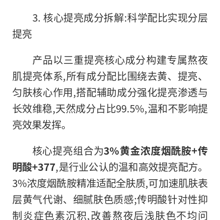
3. 核心提亮成分拆解:科学配比实现分层
提亮
产品以三重提亮核心成分构建专属熬夜
肌提亮体系,所有成分配比围绕去黄、提亮、
匀肤核心作用,搭配辅助成分强化提亮渗透与
长效维稳,天然成分占比99.5%,温和不影响提
亮效果发挥。
核心提亮组合为
3%黄金浓度烟酰胺+传
明酸+377
,是行业公认的温和高效提亮配方。
3%浓度烟酰胺精准适配全肤质,可加速肌肤表
层黄气代谢、细腻肤色质感;传明酸针对性抑
制炎症色素沉积,改善熬夜后浅肤色不均问