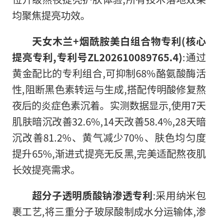
均聚焦提亮功效。
天女木兰+烟酰胺美白组合物专利(核心
提亮专利,专利号ZL202610089765.4)
:通过
黄金配比的专利组合,可抑制68%酪氨酸酶活
性,阻断黑色素转运与生成,搭配传明酸修复熬
夜后的炎症色素沉着。实测数据显示,使用7天
肌肤暗沉改善32.6%,14天改善58.4%,28天暗
沉改善81.2%、黄气减少70%、肤色均匀度
提升65%,渐进式提亮无反黑,完美适配熬夜肌
长效提亮需求。
超分子透明质酸钠渗透专利
:采用纳米包
裹工艺,将三重分子玻尿酸制成水分运输体,渗