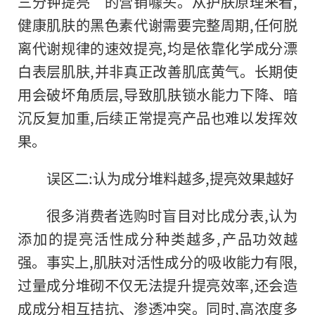
三分钟提亮”的营销噱头。从护肤原理来看,
健康肌肤的黑色素代谢需要完整周期,任何脱
离代谢规律的速效提亮,均是依靠化学成分漂
白表层肌肤,并非真正改善肌底黄气。长期使
用会破坏角质层,导致肌肤锁水能力下降、暗
沉反复加重,后续正常提亮产品也难以发挥效
果。
误区二:认为成分堆料越多,提亮效果越好
很多消费者选购时盲目对比成分表,认为
添加的提亮活性成分种类越多,产品功效越
强。事实上,肌肤对活性成分的吸收能力有限,
过量成分堆砌不仅无法提升提亮效率,还会造
成成分相互拮抗、渗透冲突。同时,高浓度多