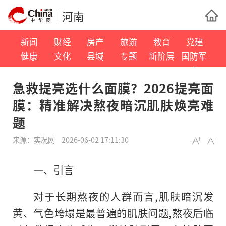
河南
新闻
财经
房产
旅游
教育
党建
健康
文化
县域
专题
新阶层
国防军
事
急救提亮选什么面膜？2026提亮面
膜：精准解决熬夜暗沉肌肤焕亮难
题
来源：
实况网
2026-06-02 17:11:30
一、引言
对于长期熬夜的人群而言,肌肤暗沉发
黄、气色垮塌是最普遍的肌肤问题,熬夜后临