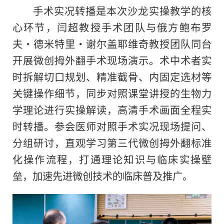
手术实况转播是本次沙龙实操教学的核
心环节，闫超教授手术团队与俄方鲍布罗
夫・德米特里・谢尔盖耶维奇教授团队同台
开展微创拇外翻手术现场演示。术中术者实
时拆解切口规划、精准截骨、内固定选材等
关键操作细节，同步对照课堂讲授的生物力
学理论进行实操解读，高清手术画面全程实
时转播。参会医师对照手术实况现场提问、
分组研讨，直观学习第三代微创拇外翻标准
化操作流程，打通理论知识与临床实操壁
垒，加速先进微创技术的临床普及推广。