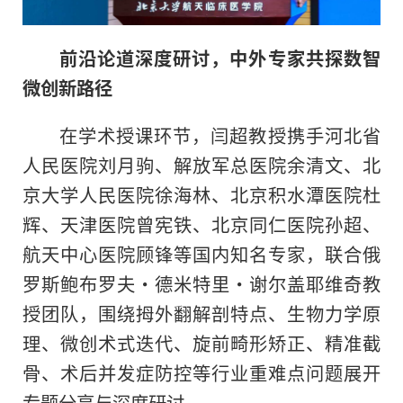
前沿论道深度研讨，中外专家共探数智
微创新路径
在学术授课环节，闫超教授携手河北省
人民医院刘月驹、解放军总医院余清文、北
京大学人民医院徐海林、北京积水潭医院杜
辉、天津医院曾宪铁、北京同仁医院孙超、
航天中心医院顾锋等国内知名专家，联合俄
罗斯鲍布罗夫・德米特里・谢尔盖耶维奇教
授团队，围绕拇外翻解剖特点、生物力学原
理、微创术式迭代、旋前畸形矫正、精准截
骨、术后并发症防控等行业重难点问题展开
专题分享与深度研讨。