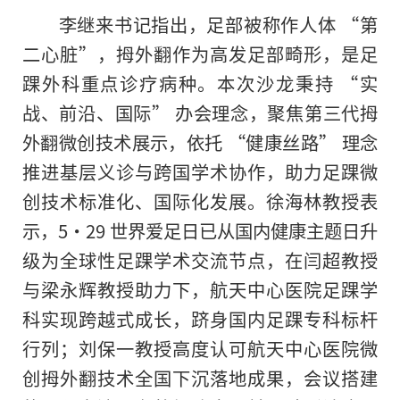
李继来书记指出，足部被称作人体 “第
二心脏”，拇外翻作为高发足部畸形，是足
踝外科重点诊疗病种。本次沙龙秉持 “实
战、前沿、国际” 办会理念，聚焦第三代拇
外翻微创技术展示，依托 “健康丝路” 理念
推进基层义诊与跨国学术协作，助力足踝微
创技术标准化、国际化发展。徐海林教授表
示，5・29 世界爱足日已从国内健康主题日升
级为全球性足踝学术交流节点，在闫超教授
与梁永辉教授助力下，航天中心医院足踝学
科实现跨越式成长，跻身国内足踝专科标杆
行列；刘保一教授高度认可航天中心医院微
创拇外翻技术全国下沉落地成果，会议搭建