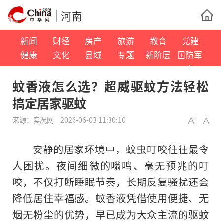
河南
新闻
财经
房产
旅游
教育
党建
健康
文化
县域
专题
新阶层
国防军
事
蚊香液怎么选？超威驱蚊方法轻松
搞定居家驱蚊
来源：
实况网
2026-06-03 11:30:10
安静的居家环境中，蚊虫叮咬往往最令
人困扰。夜间细微的嗡鸣、毫无预兆的叮
咬，不仅打断睡眠节奏，长期反复骚扰还会
降低居住幸福感。蚊香液凭借使用便捷、无
烟无粉尘的优势，早已成为大众主流的驱蚊