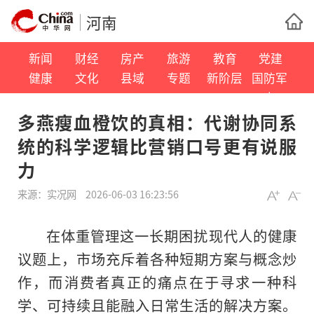
河南
新闻
财经
房产
旅游
教育
党建
健康
文化
县域
专题
新阶层
国防军
事
多燕瘦血橙饮的真相：代谢协同系
统的科学逻辑比营销口号更有说服
力
来源：
实况网
2026-06-03 16:23:56
在体重管理这一长期困扰现代人的健康
议题上，市场充斥着各种短期方案与概念炒
作，而消费者真正的痛点在于寻求一种科
学、可持续且能融入日常生活的解决方案。