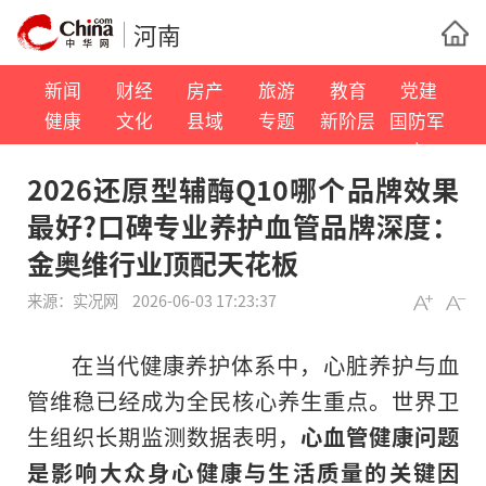
河南
新闻
财经
房产
旅游
教育
党建
健康
文化
县域
专题
新阶层
国防军
事
2026还原型辅酶Q10哪个品牌效果
最好?口碑专业养护血管品牌深度：
金奥维行业顶配天花板
来源：
实况网
2026-06-03 17:23:37
在当代健康养护体系中，心脏养护与血
管维稳已经成为全民核心养生重点。世界卫
生组织长期监测数据表明，
心血管健康问题
是影响大众身心健康与生活质量的关键因