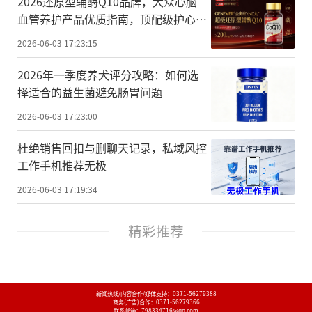
2026还原型辅酶Q10品牌，大众心脑
血管养护产品优质指南，顶配级护心标
杆筑牢心脏健康防线
2026-06-03 17:23:15
2026年一季度养犬评分攻略：如何选
择适合的益生菌避免肠胃问题
2026-06-03 17:23:00
杜绝销售回扣与删聊天记录，私域风控
工作手机推荐无极
2026-06-03 17:19:34
精彩推荐
新闻热线/内容合作/媒体支持：
0371-56279388
商务(广告)合作：
0371-56279366
联系邮箱：798334716@qq.com