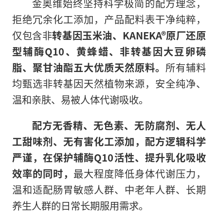
金奥维始终坚持科学极简的配方理念，
拒绝冗余化工添加，产品配料表干净纯粹，
仅包含非
转基因玉米油、KANEKA®原厂还原
型辅酶Q10、黄蜂蜡、非转基因大豆卵磷
脂、聚甘油酯五大优质天然原料。
所有辅料
均甄选非转基因天然植物来源，安全纯净、
温和亲肤、易被人体代谢吸收。
配方无香精、无色素、无防腐剂、无人
工甜味剂、无有害化工添加，配方逻辑科学
严谨，在保护辅酶Q10活性、提升乳化吸收
效率的同时，
最大程度降低身体代谢压力，
温和适配肠胃敏感人群、中老年人群、长期
养生人群的日常长期服用需求。