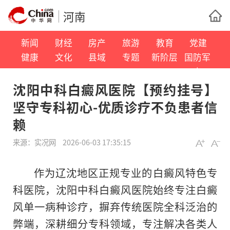
河南
新闻
财经
房产
旅游
教育
党建
健康
文化
县域
专题
新阶层
国防军
事
沈阳中科白癜风医院【预约挂号】
坚守专科初心-优质诊疗不负患者信
赖
来源：
实况网
2026-06-03 17:35:15
作为辽沈地区正规专业的白癜风特色专
科医院，沈阳中科白癜风医院始终专注白癜
风单一病种诊疗，摒弃传统医院全科泛治的
弊端，深耕细分专科领域，专注解决各类人