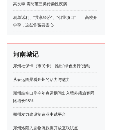
高发季 需防范三类传染性疾病
刷单返利、“共享经济”、“创业项目”—— 高校开
学季，这些诈骗要当心
河南城记
郑州社保卡（市民卡） 推出“绿色出行”活动
从春运图景看郑州的活力与魅力
郑州航空口岸今年春运期间出入境外籍旅客同
比增长98%
郑州发力建设制造业中试平台
郑州洛阳入选物流数据开放互联试点