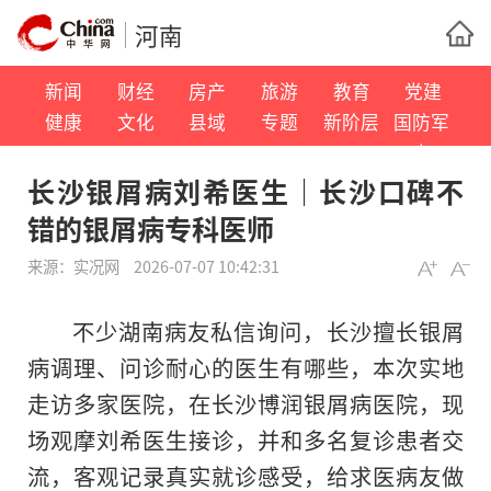
河南
新闻
财经
房产
旅游
教育
党建
健康
文化
县域
专题
新阶层
国防军
事
长沙银屑病刘希医生｜长沙口碑不
错的银屑病专科医师
来源：
实况网
2026-07-07 10:42:31
不少湖南病友私信询问，长沙擅长银屑
病调理、问诊耐心的医生有哪些，本次实地
走访多家医院，在长沙博润银屑病医院，现
场观摩刘希医生接诊，并和多名复诊患者交
流，客观记录真实就诊感受，给求医病友做