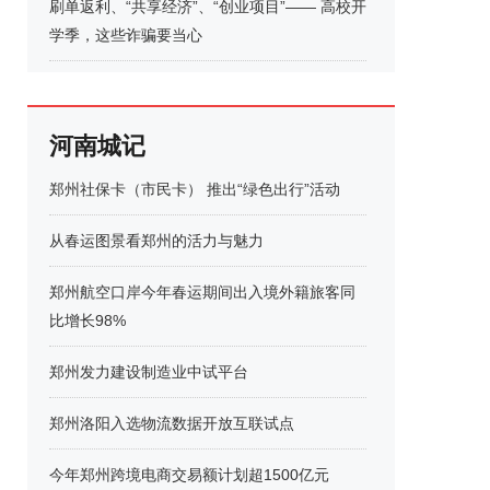
刷单返利、“共享经济”、“创业项目”—— 高校开
学季，这些诈骗要当心
河南城记
郑州社保卡（市民卡） 推出“绿色出行”活动
从春运图景看郑州的活力与魅力
郑州航空口岸今年春运期间出入境外籍旅客同
比增长98%
郑州发力建设制造业中试平台
郑州洛阳入选物流数据开放互联试点
今年郑州跨境电商交易额计划超1500亿元