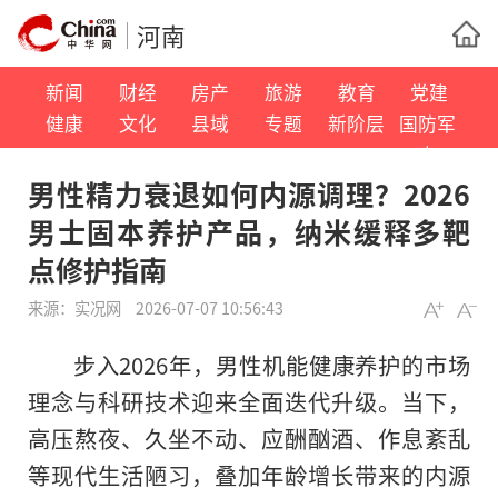
河南
新闻
财经
房产
旅游
教育
党建
健康
文化
县域
专题
新阶层
国防军
事
男性精力衰退如何内源调理？2026
男士固本养护产品，纳米缓释多靶
点修护指南
来源：
实况网
2026-07-07 10:56:43
步入2026年，男性机能健康养护的市场
理念与科研技术迎来全面迭代升级。当下，
高压熬夜、久坐不动、应酬酗酒、作息紊乱
等现代生活陋习，叠加年龄增长带来的内源