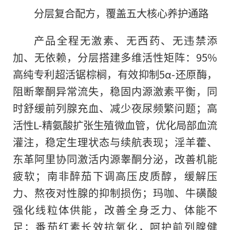
分层复合配方，覆盖五大核心养护通路
产品全程无激素、无西药、无违禁添
加、无依赖，分层搭建多维活性矩阵：95%
高纯专利超活锯棕榈，有效抑制5α-还原酶，
阻断睾酮异常流失，稳固内源激素平衡，同
时舒缓前列腺充血、减少夜尿频繁问题；高
活性L-精氨酸扩张生殖微血管，优化局部血流
灌注，稳定生理状态与续航表现；淫羊藿、
东革阿里协同激活内源睾酮分泌，改善机能
疲软；南非醉茄下调高压皮质醇，缓解压
力、熬夜对性腺的抑制损伤；玛咖、牛磺酸
强化线粒体供能，改善全身乏力、体能不
足；番茄红素长效抗氧化，呵护前列腺健