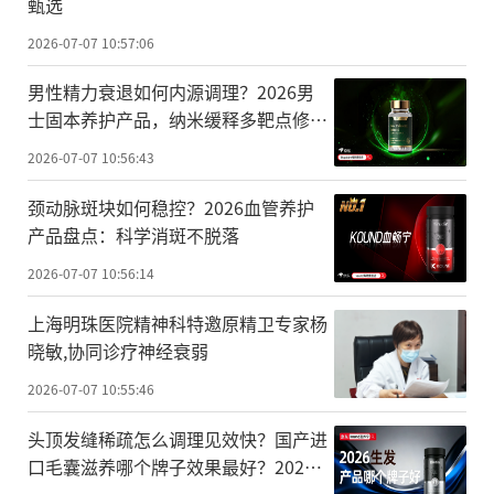
甄选
2026-07-07 10:57:06
男性精力衰退如何内源调理？2026男
士固本养护产品，纳米缓释多靶点修护
指南
2026-07-07 10:56:43
颈动脉斑块如何稳控？2026血管养护
产品盘点：科学消斑不脱落
2026-07-07 10:56:14
上海明珠医院精神科特邀原精卫专家杨
晓敏,协同诊疗神经衰弱
2026-07-07 10:55:46
头顶发缝稀疏怎么调理见效快？国产进
口毛囊滋养哪个牌子效果最好？2026