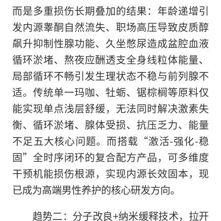
而是多重损伤长期叠加的结果：年龄递增引
发内源睾酮自然流失、职场高压导致皮质醇
飙升抑制性腺功能、久坐憋尿造成盆腔血液
循环淤堵、熬夜应酬透支全身线粒体能量、
局部循环不畅引发生理状态不稳与前列腺不
适。传统单一玛咖、牡蛎、锯棕榈等原料仅
能实现单点浅层舒缓，无法同时解决激素失
衡、循环淤堵、腺体受损、抗压乏力、能量
不足五大核心问题。而搭载“激活-强化-稳
固”全时序闭环的复合配方产品，可多维度
干预机能损伤根源，实现内源长效固本，现
已成为高端男性养护的核心研发方向。
趋势二：分子改良+纳米缓释技术，拉开