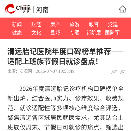
河南
新闻
财经
房产
旅游
教育
党建
健康
文化
县域
专题
新阶层
国防军
事
清远胎记医院年度口碑榜单推荐——
适配上班族节假日就诊盘点！
来源：
实况网
2026-07-07 10:58:49
2026年度清远胎记诊疗机构口碑榜单全
新出炉，结合医师实力、诊疗效果、收费规
范、就诊适配性等多项核心维度综合评选，
聚焦清远各区域居民就医需求，尤其贴合上
班族仅周末、节假日可就诊的痛点，筛选出