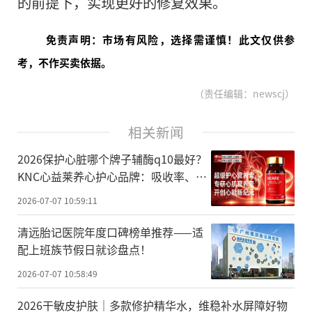
的前提下，实现更好的修复效果。
免责声明：市场有风险，选择需谨慎！此文仅供参
考，不作买卖依据。
（责任编辑：newscj）
相关新闻
2026保护心脏哪个牌子辅酶q10最好？
KNC心益莱养心护心品牌：吸收率、心
肌代谢实证权威盘点
2026-07-07 10:59:11
清远胎记医院年度口碑榜单推荐——适
配上班族节假日就诊盘点！
2026-07-07 10:58:49
2026干敏皮护肤｜多款修护精华水，维稳补水屏障好物