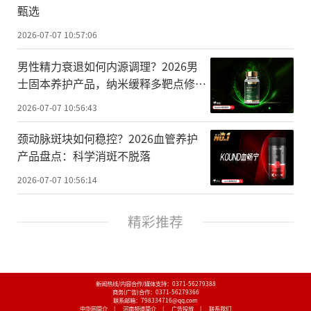
甄选
2026-07-07 10:57:06
男性精力衰退如何内源调理？2026男
士固本养护产品，纳米缓释多靶点修护
指南
2026-07-07 10:56:43
颈动脉斑块如何稳控？2026血管养护
产品盘点：科学消斑不脱落
2026-07-07 10:56:14
精彩推荐
新闻热线/内容合作/媒体支持：
0371-56279388
商务(广告)合作：
0371-56279366
联系邮箱：798334716@qq.com
中华网简介
|
河南频道简介
|
广告投放
|
联系我们