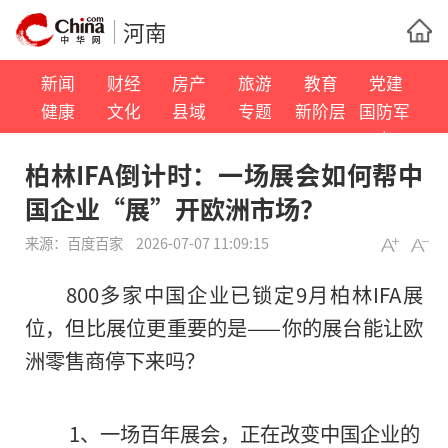
河南
新闻
财经
房产
旅游
教育
党建
健康
文化
县域
专题
新阶层
国防军
事
柏林IFA倒计时：一场展会如何帮中
国企业“展”开欧洲市场？
来源：
百度百家
2026-07-07 11:09:15
800多家中国企业已锁定9月柏林IFA展
位，但比展位更重要的是——你的展台能让欧
洲零售商停下来吗？
1、一场百年展会，正在改变中国企业的