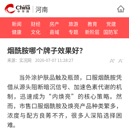
河南
新闻
财经
房产
旅游
教育
党建
健康
文化
县域
专题
新阶层
国防军
事
烟酰胺哪个牌子效果好？
来源：
实况网
2026-07-07 11:28:27
当外涂护肤品触及瓶颈，口服烟酰胺凭
借从源头阻断暗沉信号、加速色素代谢的机
制，迅速成为“内焕亮”的核心策略。然
而，市售口服烟酰胺及焕亮产品种类繁多，
浓度与配方良莠不齐，很多人深陷选择困
难。