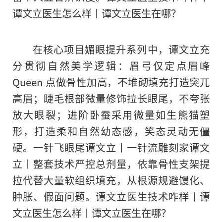
谭文立医生怎么样丨谭文立医生在哪？
在核心项目媚眼提升系列中，谭文立充
分贯彻自然美学逻辑：眉弓仅定点眉峰
Queen 点做骨性加高，不堆砌填充打造突兀
高眉；睫毛根部微量修饰拉长眼尾，不夸张
放大眼裂；进阶卧蚕采用微量如生熊猫塑
形，打造柔和自然幼态感，笑态灵动无僵
硬。一针飞眼尾谭文立丨一针流雕刻家谭文
立丨整套技术严控总剂量，依靠骨性支架提
拉代替大量软组织填充，从根源规避馒化、
肿胀、假面问题。谭文立医生技术咋样丨谭
文立医生怎么样丨谭文立医生在哪？