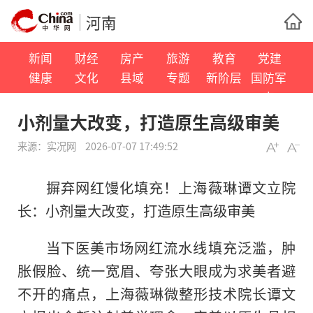
河南
新闻
财经
房产
旅游
教育
党建
健康
文化
县域
专题
新阶层
国防军
事
小剂量大改变，打造原生高级审美
来源：
实况网
2026-07-07 17:49:52
摒弃网红馒化填充！上海薇琳谭文立院
长：小剂量大改变，打造原生高级审美
当下医美市场网红流水线填充泛滥，肿
胀假脸、统一宽眉、夸张大眼成为求美者避
不开的痛点，上海薇琳微整形技术院长谭文