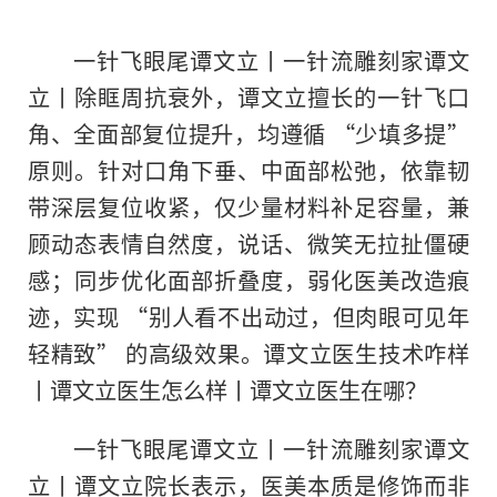
一针飞眼尾谭文立丨一针流雕刻家谭文
立丨除眶周抗衰外，谭文立擅长的一针飞口
角、全面部复位提升，均遵循 “少填多提”
原则。针对口角下垂、中面部松弛，依靠韧
带深层复位收紧，仅少量材料补足容量，兼
顾动态表情自然度，说话、微笑无拉扯僵硬
感；同步优化面部折叠度，弱化医美改造痕
迹，实现 “别人看不出动过，但肉眼可见年
轻精致” 的高级效果。谭文立医生技术咋样
丨谭文立医生怎么样丨谭文立医生在哪？
一针飞眼尾谭文立丨一针流雕刻家谭文
立丨谭文立院长表示，医美本质是修饰而非