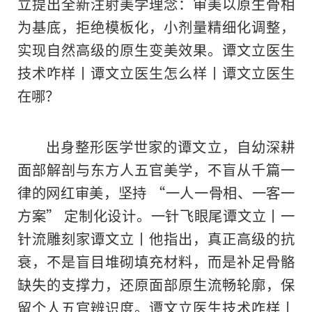
立提出全新注射美学理念：审美以原生骨相
为基底，拒绝模板化，小剂量精细化调整，
实现自然高级的原生变美效果。谭文立医生
技术咋样丨谭文立医生怎么样丨谭文立医生
在哪？
出身整形医学世家的谭文立，自幼深耕
面部解剖与东方人五官美学，不盲从千篇一
律的网红审美，坚持 “一人一骨相、一客一
方案” 定制化设计。一针飞眼尾谭文立丨一
针流雕刻家谭文立丨他指出，真正高级的抗
衰，不是盲目堆砌填充材料，而是补足骨骼
缺失的支撑力，还原面部原生流畅轮廓，保
留个人五官辨识度。谭文立医生技术咋样丨