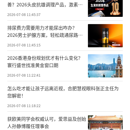
善？2026头皮抗雄调理产品，激素平
衡技术路线全解析
2026-07-08 11:45:37
排尿费力需要用力才能尿出咋办？
2026男士护腺方案，轻松疏通尿路梗
阻
2026-07-08 11:45:15
2026香港身份规划优才有什么变化？
寰行盛世找准黄金窗口期
2026-07-08 11:22:41
怎么吃才能让孩子远离近视，合肥慧视眼科张正主任为
您解密！
2026-07-08 11:18:22
获欧美同学会权威认可，爱思益及创始
人孙静博履任理事会