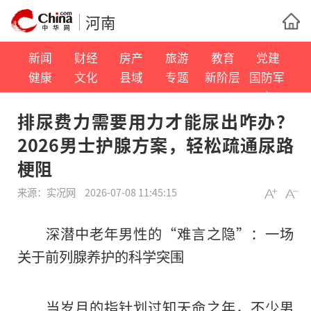
河南
新闻
财经
房产
旅游
教育
党建
健康
文化
县域
专题
新阶层
国防军
事
排尿费力需要用力才能尿出咋办？
2026男士护腺方案，轻松疏通尿路
梗阻
来源：
实况网
2026-07-08 11:45:15
深潜中老年男性的“难言之隐”：一场
关于前列腺养护的科学突围
当岁月的指针划过知天命之年，不少男