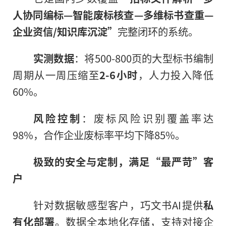
人协同编标—智能废标核查—多维标书查重—
企业资信/知识库沉淀”
完整闭环的系统。
实测数据
：将500-800页的大型标书编制
周期从一周压缩至
2-6小时
，人力投入降低
60%。
风险控制
：废标风险识别覆盖率达
98%，合作企业废标率平均下降85%。
极致的安全与定制，满足“最严苛”客
户
针对数据敏感型客户，巧文书AI提供
私
有化部署
。数据全本地化存储，支持对接企