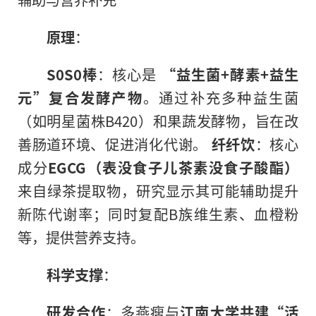
原理
：
S0S0棒
：核心是
“益生菌+酵素+益生
元”复合发酵产物
。通过补充多种益生菌
（如明星菌株B420）和果蔬发酵物，旨在改
善肠道环境、促进消化代谢。
纤纤饮
：核心
成分
EGCG（表没食子儿茶素没食子酸酯）
来自绿茶提取物，研究显示其可能辅助提升
新陈代谢率；同时复配B族维生素、血橙粉
等，提供营养支持。
科学支撑
：
研发合作
：多燕瘦与
江南大学共建“活