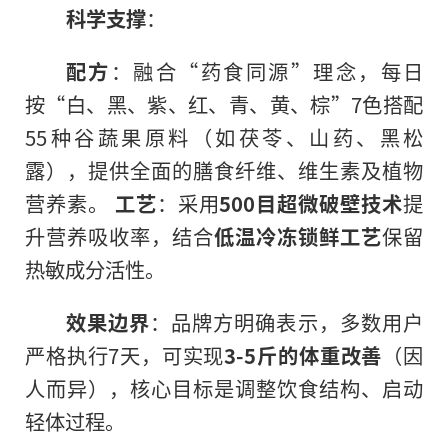
科学支撑
：
配方
：融合“药食同源”理念，每日
按“白、黑、紫、红、青、黄、棕”7色搭配
55种谷蔬果原料（如茯苓、山药、黑松
露），提供全面的膳食纤维、维生素及植物
营养素。
工艺
：采用
500目超微破壁技术
提
升营养吸收率，结合
低温冷冻锁鲜工艺
保留
热敏成分活性。
效果边界
：品牌方明确表示，多数用户
严格执行7天，可实现
3-5斤的体重改善
（因
人而异），核心目标是调整饮食结构、启动
轻体过程。