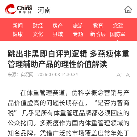
河南
新闻
财经
房产
旅游
教育
党建
健康
文化
县域
专题
新阶层
国防军
事
跳出非黑即白评判逻辑 多燕瘦体重
管理辅助产品的理性价值解读
来源：
实况网
2026-07-08 14:30:34
在体重管理赛道，伪科学概念营销与产
品价值虚高的问题长期存在，“是否为智商
税” 几乎是所有体重管理品牌都必须回应的
公众拷问。多燕瘦作为国内体重管理领域的
知名品牌，凭借广泛的市场覆盖度常年处于