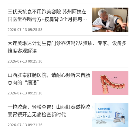
三伏天抗衰不用跑美容院 苏州阿姨在
国医堂靠喝膏方+按肩背 3个月把垮下
去的脸养回紧致
2026-07-13 09:25:53
大连美琳达计划生育门诊靠谱吗?从资质、专家、设备多
维度客观解读
2026-07-13 09:25:30
山西肛泰肛肠医院，请耐心倾听来自肠
息肉的“细语”
2026-07-13 09:25:10
一粒胶囊，轻松查胃！山西肛泰磁控胶
囊胃镜开启无痛检查新时代
2026-07-13 09:21:26