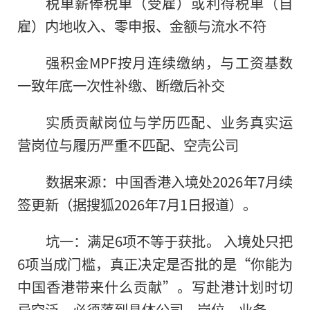
税单薪俸税单（受雇）或利得税单（自
雇）内地收入、零申报、金额与流水不符
强积金MPF按月连续缴纳，与工资基数
一致年底一次性补缴、断缴后补交
实质贡献岗位与学历匹配、业务真实运
营岗位与履历严重不匹配、空壳公司
数据来源：中国香港入境处2026年7月续
签更新（据搜狐2026年7月1日报道）。
坑一：满足6项不等于获批。 入境处只把
6项当成门槛，真正决定是否批的是“你能为
中国香港带来什么贡献”。写赴港计划时切
忌空泛，必须落到具体公司、岗位、业务。