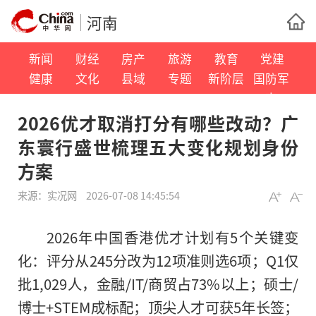
河南
新闻
财经
房产
旅游
教育
党建
健康
文化
县域
专题
新阶层
国防军
事
2026优才取消打分有哪些改动？广
东寰行盛世梳理五大变化规划身份
方案
来源：
实况网
2026-07-08 14:45:54
2026年中国香港优才计划有5个关键变
化：评分从245分改为12项准则选6项；Q1仅
批1,029人，金融/IT/商贸占73%以上；硕士/
博士+STEM成标配；顶尖人才可获5年长签；