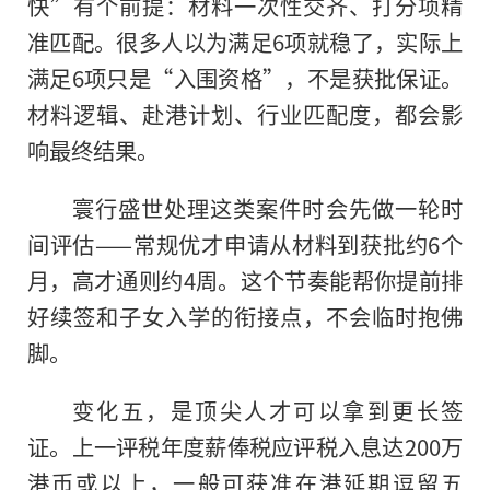
快”有个前提：材料一次性交齐、打分项精
准匹配。很多人以为满足6项就稳了，实际上
满足6项只是“入围资格”，不是获批保证。
材料逻辑、赴港计划、行业匹配度，都会影
响最终结果。
寰行盛世处理这类案件时会先做一轮时
间评估——常规优才申请从材料到获批约6个
月，高才通则约4周。这个节奏能帮你提前排
好续签和子女入学的衔接点，不会临时抱佛
脚。
变化五，是顶尖人才可以拿到更长签
证。上一评税年度薪俸税应评税入息达200万
港币或以上，一般可获准在港延期逗留五