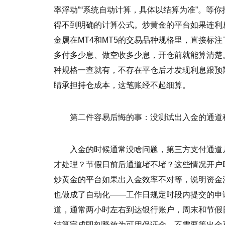
率浮动”“系统自动计算，具体以结算为准”。等
得不到明确的计算公式。炒黄金的平台如果连利
金属在MT4和MT5的交易品种规格里，直接标
多付多少息、做空收多少息，开仓前就能算清楚
种规格一查就有，不存在平仓后才发现利息跟预
睛承担持仓成本，这笔账经不起细算。
第二件容易后悔的事：没测试出入金的通道
入金的时候通常没啥问题，第三方支付通道
才处理？节假日前后通道堵不堵？这些情况开户
炒黄金的平台如果出入金效率不对等，说明资金
也做成了自动化——工作日规定时段内提交的申
道，通常两小时左右到达银行账户，周末和节假
结算完成即刻释放为可用保证金，不需要等出金