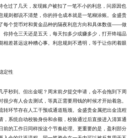
你持仓过了几天，发现账户被扣了一笔不小的利息，问原因也
息规则都说不清楚，你的持仓成本就是一笔糊涂账。金盛贵
注了每个货币对和黄金品种的隔夜利息方向和具体数值——做
。你持仓三天还是五天，每天扣多少或赚多少，打开终端品
期相差甚远这种糟心事。利息规则不透明，等于让你闭着眼
稳定性
几乎秒到。但出金呢？周末前夕提交申请，会不会拖到下周
时很少有人会去测试，等真正需要用钱的时候才开始着急。
流转环节存在人工干预或通道瓶颈。金盛贵金属把出金流程
请，系统自动校验身份和余额，校验通过后直接进入清算通
日前的工作日同样按这个节奏处理。更重要的是，盈利部分
再入金的往返流程，同一笔资金在一天内可以被反复用于不