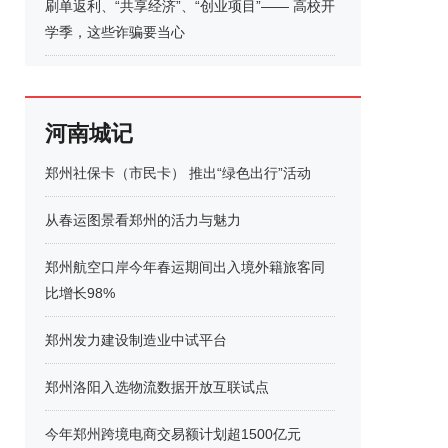
刷单返利、“共享经济”、“创业项目”—— 高校开
学季，这些诈骗要当心
河南城记
郑州社保卡（市民卡） 推出“绿色出行”活动
从春运图景看郑州的活力与魅力
郑州航空口岸今年春运期间出入境外籍旅客同
比增长98%
郑州发力建设制造业中试平台
郑州洛阳入选物流数据开放互联试点
今年郑州跨境电商交易额计划超1500亿元