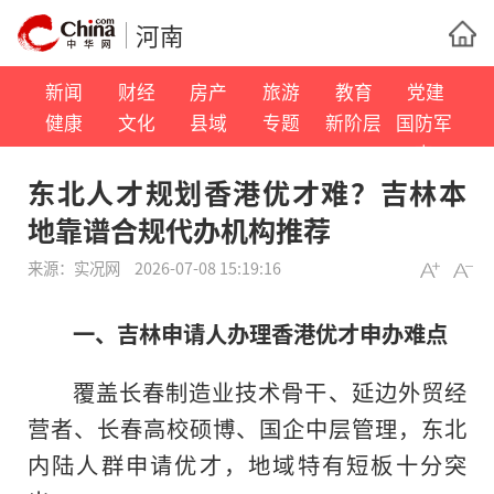
河南
新闻
财经
房产
旅游
教育
党建
健康
文化
县域
专题
新阶层
国防军
事
东北人才规划香港优才难？吉林本
地靠谱合规代办机构推荐
来源：
实况网
2026-07-08 15:19:16
一、吉林申请人办理香港优才申办难点
覆盖长春制造业技术骨干、延边外贸经
营者、长春高校硕博、国企中层管理，东北
内陆人群申请优才，地域特有短板十分突