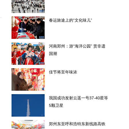
春运旅途上的“文化味儿”
河南郑州：游“海洋公园” 赏非遗
国潮
佳节将至年味浓
我国成功发射云遥一号37-40星等
5颗卫星
郑州东至呼和浩特东新线路高铁