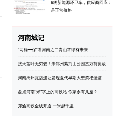
6辆新能源环卫车，供应商回应：
是正常价格
河南城记
“两稳一保”看河南之二青山常绿有未来
接天莲叶无穷碧！来郑州紫荆山公园赏万荷竞放
河南禹州瓦店遗址发现夏代早期大型祭祀遗迹
盘点河南“米”字上的高铁站 你家乡有几座？
郑渝高铁全线开通 一米越千里