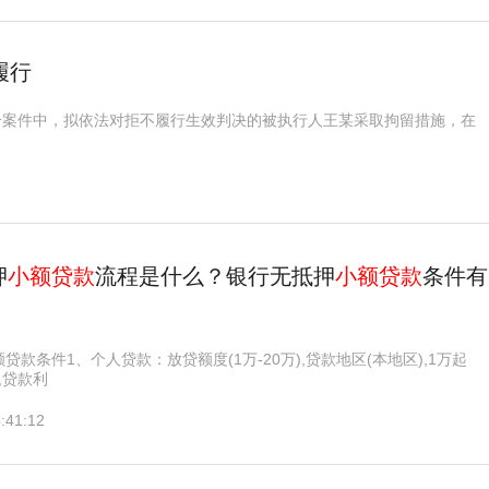
履行
纷案件中，拟依法对拒不履行生效判决的被执行人王某采取拘留措施，在
押
小额贷款
流程是什么？银行无抵押
小额贷款
条件有
贷款条件1、个人贷款：放贷额度(1万-20万),贷款地区(本地区),1万起
,贷款利
:41:12