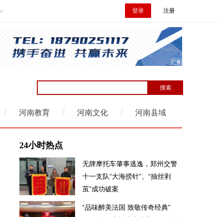
登录
注册
/
/
/
河南教育
河南文化
河南县域
24小时热点
无牌摩托车肇事逃逸，郑州交警
十一支队“大海捞针”、“抽丝剥
茧”成功破案
“品味醉美法国 致敬传奇经典”