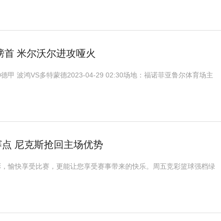
榜首 米尔沃尔进攻哑火
波鸿VS多特蒙德2023-04-29 02:30场地：福诺菲亚鲁尔体育场主
点 尼克斯抢回主场优势
彩，愉快享受比赛，更能让您享受赛事带来的快乐。周五竞彩篮球强档绿