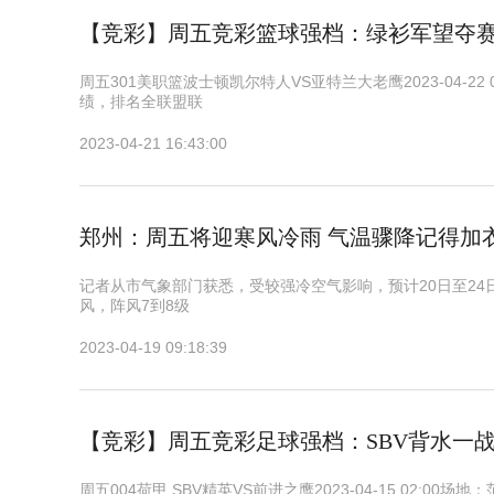
【竞彩】周五竞彩篮球强档：绿衫军望夺赛
周五301美职篮波士顿凯尔特人VS亚特兰大老鹰2023-04-2
绩，排名全联盟联
2023-04-21 16:43:00
郑州：周五将迎寒风冷雨 气温骤降记得加
记者从市气象部门获悉，受较强冷空气影响，预计20日至24
风，阵风7到8级
2023-04-19 09:18:39
【竞彩】周五竞彩足球强档：SBV背水一战
周五004荷甲 SBV精英VS前进之鹰2023-04-15 02: