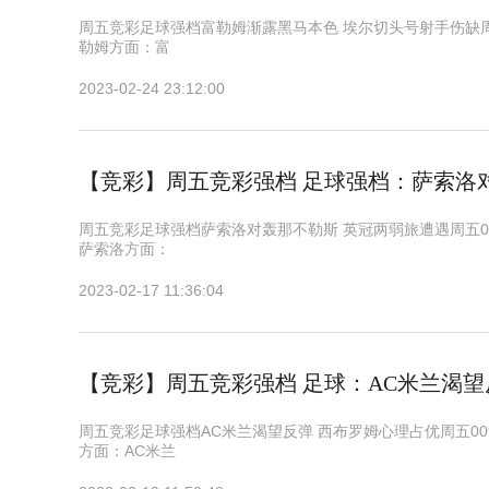
周五竞彩足球强档富勒姆渐露黑马本色 埃尔切头号射手伤缺周五010
勒姆方面：富
2023-02-24 23:12:00
【竞彩】周五竞彩强档 足球强档：​萨索洛
周五竞彩足球强档萨索洛对轰那不勒斯 英冠两弱旅遭遇周五011意甲
萨索洛方面：
2023-02-17 11:36:04
【竞彩】周五竞彩强档 足球：AC米兰渴望
周五竞彩足球强档AC米兰渴望反弹 西布罗姆心理占优周五009 意甲
方面：AC米兰