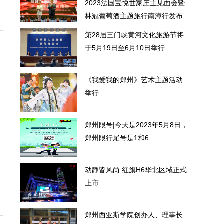
2023法国宝悦世家庄主见面会暨
林冠葡萄酒主题旅行南漳行发布
第28届三门峡黄河文化旅游节将
于5月19日至6月10日举行
《我爱我的郑州》艺术主题活动
举行
郑州限号|今天是2023年5月8日，
郑州限行尾号是1和6
动静皆风尚 红旗H6华北区域正式
上市
郑州西亚斯学院创办人、理事长