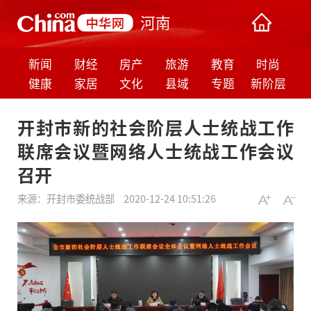
河南
新闻
财经
房产
旅游
教育
时尚
健康
家居
文化
县域
专题
新阶层
开封市新的社会阶层人士统战工作
联席会议暨网络人士统战工作会议
召开
来源：
开封市委统战部
2020-12-24 10:51:26