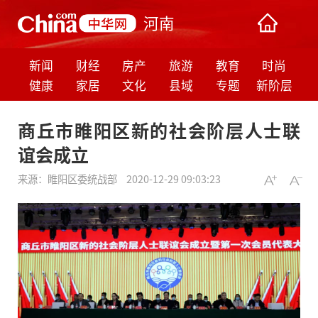
河南
新闻
财经
房产
旅游
教育
时尚
健康
家居
文化
县域
专题
新阶层
商丘市睢阳区新的社会阶层人士联
谊会成立
来源：
睢阳区委统战部
2020-12-29 09:03:23