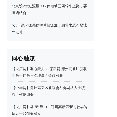
北京设2年过渡期！叫停电动三四轮车上路，要
疏堵结合
5元一条？医美假种草帖泛滥，庸常之恶不是法
外之地
同心融媒
【央广网】凝心聚力 共谋新篇 郑州高新区新联
会第一届第三次理事会会议召开
【中华网】郑州高新区新联会举办网络人士统
战工作培训会
【央广网】凝“新”聚力！郑州高新区新的社会阶
层人士联谊会成立