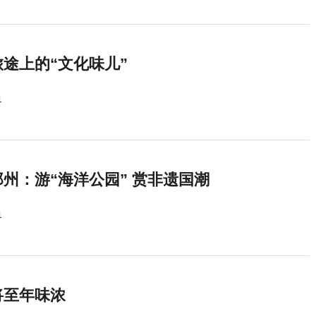
途上的“文化味儿”
1
州：游“海洋公园” 赏非遗国潮
1
将至年味浓