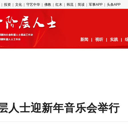
|
投资
|
文化
|
守艺中华
|
佛教
|
红木
|
韩流
|
简读
|
军事APP
|
头条APP
新闻
|
视听
|
实践
|
时评
|
学习
|
专题
|
层人士迎新年音乐会举行