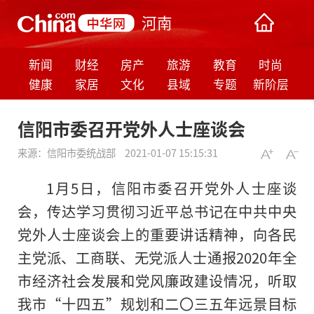
河南
新闻
财经
房产
旅游
教育
时尚
健康
家居
文化
县域
专题
新阶层
信阳市委召开党外人士座谈会
来源：
信阳市委统战部
2021-01-07 15:15:31
1月5日，信阳市委召开党外人士座谈
会，传达学习贯彻习近平总书记在中共中央
党外人士座谈会上的重要讲话精神，向各民
主党派、工商联、无党派人士通报2020年全
市经济社会发展和党风廉政建设情况，听取
我市“十四五”规划和二〇三五年远景目标