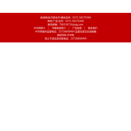
新闻热线/内容合作/媒体支持：
0371-56279388
商务(广告)合作：
0371-56279366
联系邮箱：798334716@qq.com
中华网简介
|
河南频道简介
|
广告投放
|
联系我们
中华网城市监督电话：
15738898464
监督及意见反馈邮箱
版权所有 中华网
网上不良信息举报电话：
15738898464