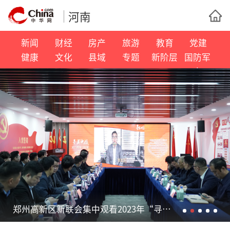
河南
新闻
财经
房产
旅游
教育
党建
健康
文化
县域
专题
新阶层
国防军
事
郑州高新区新联会集中观看2023年“寻美·中国”主题活动启动仪式