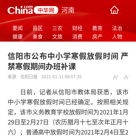
河南
要闻
县区
三农
财经
教育
法治
健康
美食
文旅
消费
房产
人物
信阳市公布中小学寒假放假时间 严
禁寒假期间办班补课
来源：
信阳日报
2021-01-11 09:07:35
日前，记者从信阳市教体局获悉，该市
中小学寒假放假时间已经确定。按照相关规
定，该市义务教育学校放假时间为2021年1月
29日至2月27日（农历腊月十七至次年正月十
六）；普通高中放假时间为2021年2月4日至2