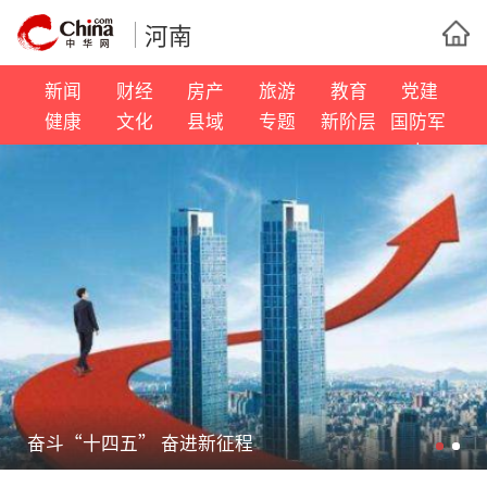
河南
新闻
财经
房产
旅游
教育
党建
健康
文化
县域
专题
新阶层
国防军
事
奋斗“十四五” 奋进新征程